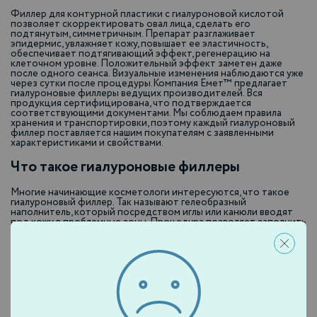
Филлер для контурной пластики с гиалуроновой кислотой
позволяет скорректировать овал лица, сделать его
подтянутым, симметричным. Препарат разглаживает
эпидермис, увлажняет кожу, повышает ее эластичность,
обеспечивает подтягивающий эффект, регенерацию на
клеточном уровне. Положительный эффект заметен даже
после одного сеанса. Визуальные изменения наблюдаются уже
через сутки после процедуры.Компания Емет™ предлагает
гиалуроновые филлеры ведущих производителей. Вся
продукция сертифицирована, что подтверждается
соответствующими документами. Мы соблюдаем правила
хранения и транспортировки, поэтому каждый гиалуроновый
филлер поставляется нашим покупателям с заявленными
характеристиками и свойствами.
Что такое гиалуроновые филлеры
Многие начинающие косметологи интересуются, что такое
гиалуроновый филлер. Так называют гелеобразный
наполнитель, который посредством иглы или канюли вводят
под кожу в проблемные зоны. Процедура позволяет заполнить
объем, устранить излом и морщины, добиться омоложения
кожного покрова. Наиболее часто вводят гиалуроновый
филлер (инъекции) в область межбровных и носогубных
складок, под глаза, в скулы.
Как работают филлеры для контурной
пластики