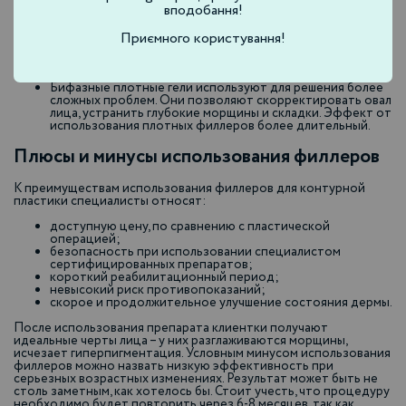
вподобання!
делятся на следующие виды:
Монофазные препараты отличаются жидкой
Приємного користування!
консистенцией. Они быстро распределяются в слоях
кожи после введения, считаются отличным вариантом
для омоложения, удаления неглубоких морщин.
Бифазные плотные гели используют для решения более
сложных проблем. Они позволяют скорректировать овал
лица, устранить глубокие морщины и складки. Эффект от
использования плотных филлеров более длительный.
Плюсы и минусы использования филлеров
К преимуществам использования филлеров для контурной
пластики специалисты относят:
доступную цену, по сравнению с пластической
операцией;
безопасность при использовании специалистом
сертифицированных препаратов;
короткий реабилитационный период;
невысокий риск противопоказаний;
скорое и продолжительное улучшение состояния дермы.
После использования препарата клиентки получают
идеальные черты лица – у них разглаживаются морщины,
исчезает гиперпигментация. Условным минусом использования
филлеров можно назвать низкую эффективность при
серьезных возрастных изменениях. Результат может быть не
столь заметным, как хотелось бы. Стоит учесть, что процедуру
необходимо будет повторить через 6-8 месяцев, так как