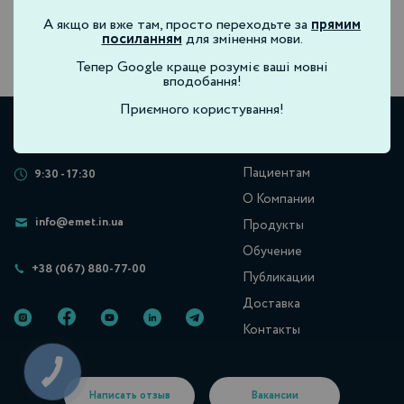
А якщо ви вже там, просто переходьте за
прямим
посиланням
для змінення мови.
Тепер Google краще розуміє ваші мовні
вподобання!
Приємного користування!
Пациентам
9:30 - 17:30
О Компании
info@emet.in.ua
Продукты
Обучение
+38 (067) 880-77-00
Публикации
Доставка
Контакты
Написать отзыв
Вакансии