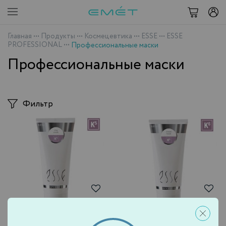
Главная
•••
Продукты
•••
Космецевтика
•••
ESSE
•••
ESSE
PROFESSIONAL
•••
Профессиональные маски
Профессиональные маски
Фильтр
Маски
Маски