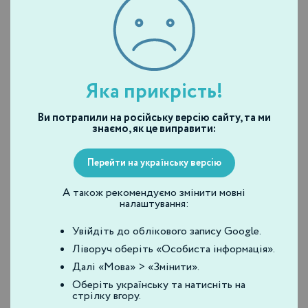
Глиняная маска Clay
Крем-маска Cream
Mask K5
Mask K6 | B2B
Подробнее
Дізнатись ціну
Яка прикрість!
Ви потрапили на російську версію сайту, та ми
знаємо, як це виправити:
Перейти на українську версію
А також рекомендуємо змінити мовні
налаштування:
Увійдіть до облікового запису Google.
Маски
Маски
Маска для контура глаз
Интенсивная маска
Ліворуч оберіть «Особиста інформація».
Eye Contour Mask+ К11
Intensity Mask+ К13
Далі «Мова» > «Змінити».
Оберіть українську та натисніть на
стрілку вгору.
Дізнатись ціну
Дізнатись ціну