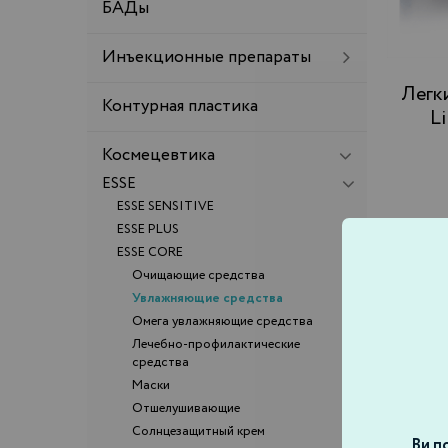
БАДы
Инъекционные препараты
Легкий увлажняющий крем
Контурная пластика
L
Космецевтика
ESSE
ESSE SENSITIVE
ESSE PLUS
ESSE CORE
Очищающие средства
Увлажняющие средства
Омега увлажняющие средства
Лечебно-профилактические
средства
Маски
Отшелушивающие
Солнцезащитный крем
Ви по