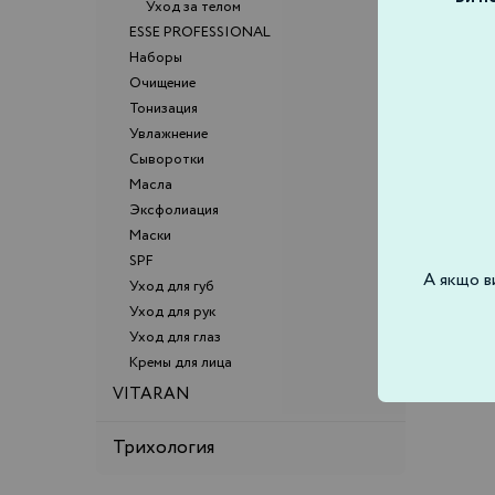
Уход за телом
ESSE PROFESSIONAL
Наборы
Ультраувлажняющий крем
Очищение
U
Тонизация
Увлажнение
Сыворотки
Масла
Эксфолиация
Маски
SPF
А якщо в
Уход для губ
Уход для рук
Уход для глаз
Кремы для лица
VITARAN
Трихология