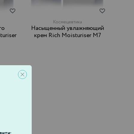
Космецевтика
Насыщенный увлажняющий
uriser
крем Rich Moisturiser M7
авити: