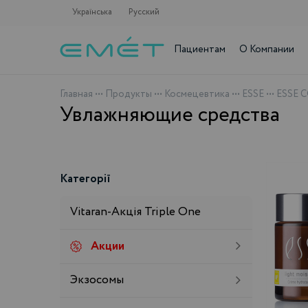
Українська
Русский
Пациентам
О Компании
Главная
•••
Продукты
•••
Космецевтика
•••
ESSE
•••
ESSE 
Увлажняющие средства
Категорії
Vitaran-Акція Triple One
Акции
Экзосомы