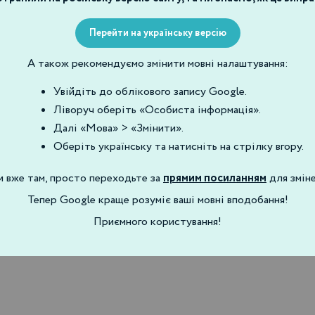
Перейти на українську версію
Космецевтика
А також рекомендуємо змінити мовні налаштування:
ltra Moisturiser M8
Увійдіть до облікового запису Google.
Ліворуч оберіть «Особиста інформація».
Далі «Мова» > «Змінити».
Оберіть українську та натисніть на стрілку вгору.
и вже там, просто переходьте за
прямим посиланням
для зміне
Тепер Google краще розуміє ваші мовні вподобання!
Приємного користування!