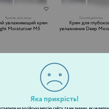
Кремы для лица
Космецевтика
Крем для глубокого
ight Moisturiser М5
увлажнения Deep Moist
M6
Яка прикрість!
трапили на російську версію сайту, та ми знаємо, як це випр