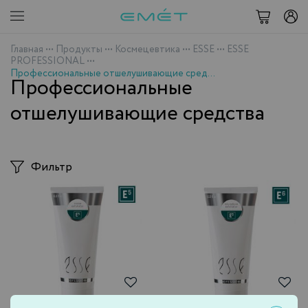
Главная
•••
Продукты
•••
Космецевтика
•••
ESSE
•••
ESSE
PROFESSIONAL
•••
Профессиональные отшелушивающие средства
Профессиональные
отшелушивающие средства
Фильтр