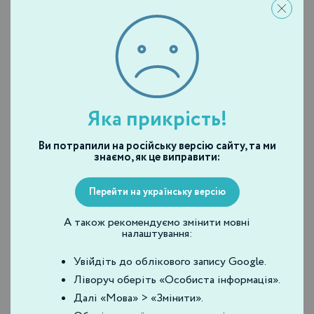
Профессиональные
Профессиональные
отшелушивающие средства
отшелушивающие средства
Какао-скраб Сосоа
Микродермальный
Exfoliator Е5
скраб Microderm
Exfoliator E6
Дізнатись ціну
Дізнатись ціну
Яка прикрість!
Ви потрапили на російську версію сайту, та ми
знаємо, як це виправити:
Перейти на українську версію
А також рекомендуємо змінити мовні
налаштування:
Увійдіть до облікового запису Google.
Профессиональные
Ліворуч оберіть «Особиста інформація».
отшелушивающие средства
Далі «Мова» > «Змінити».
Ферментное