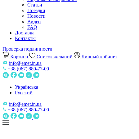
Статьи
Поездки
Новости
Видео
FAQ
Доставка
Контакты
Проверка подлинности
Корзина
Список желаний
Личный кабинет
info@emet.in.ua
+38 (067) 880-77-00
Українська
Русский
info@emet.in.ua
+38 (067) 880-77-00