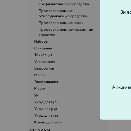
профилактические средства
Профессиональные
Ви по
отшелушивающие средства
Профессиональные маски
Профессиональные массажные
средства
Наборы
Очищение
Тонизация
Увлажнение
Сыворотки
Масла
Эксфолиация
А якщо в
Маски
SPF
Уход для губ
Уход для рук
Уход для глаз
Кремы для лица
VITARAN