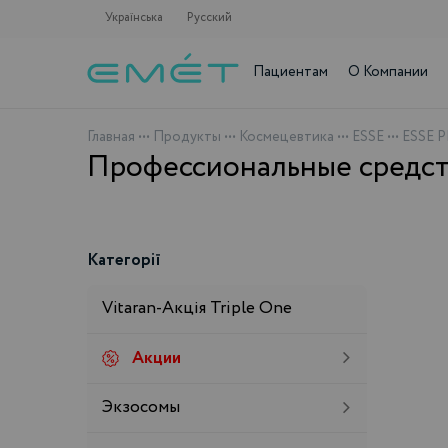
Українська
Русский
Пациентам
О Компании
Главная
•••
Продукты
•••
Космецевтика
•••
ESSE
•••
ESSE 
Профессиональные средст
Категорії
Vitaran-Акція Triple One
Акции
Экзосомы