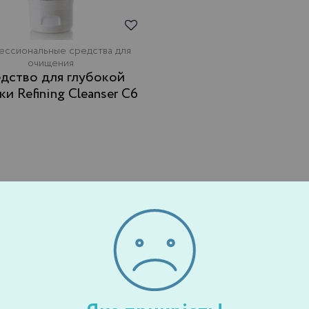
ссиональные средства для
очищения
ки Refining Cleanser C6