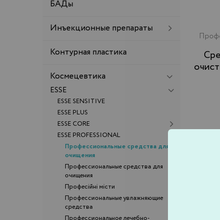
БАДы
Инъекционные препараты
Профе
Контурная пластика
Средство для глубокой
очист
Космецевтика
ESSE
ESSE SENSITIVE
ESSE PLUS
ESSE CORE
ESSE PROFESSIONAL
Профессиональные средства для
очищения
Профессиональные средства для
очищения
Професійні місти
Профессиональные увлажняющие
средства
Профессиональное лечебно-