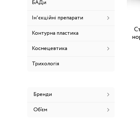
БАДи
Ін'єкційні препарати
Стартовий набір для
Контурна пластика
но
к
Космецевтика
Трихологія
Бренди
Об’єм