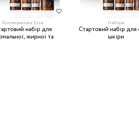
Космецевтика Esse
Набори
Стартовий набір для сухої
рмальної, жирної та
шкіри
омбінованої шкіри