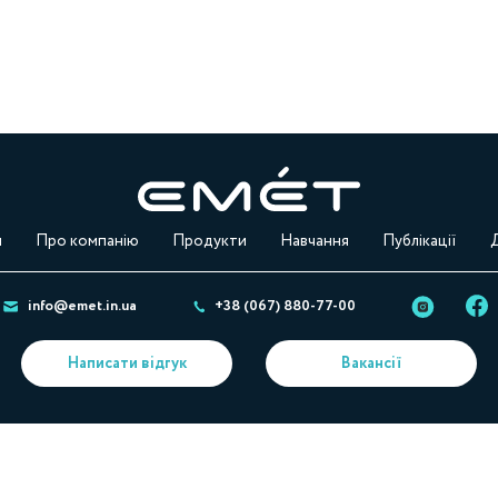
м
Про компанію
Продукти
Навчання
Публікації
info@emet.in.ua
+38 (067) 880-77-00
Написати відгук
Вакансії
Українська
Русский