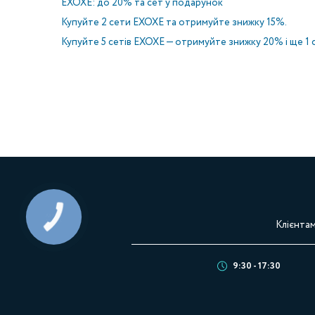
EXOXE: до 20% та сет у подарунок
Купуйте 2 сети EXOXE та отримуйте знижку 15%.
Купуйте 5 сетів EXOXE — отримуйте знижку 20% і ще 1
КНОПКА
ЗВ'ЯЗКУ
Клієнта
9:30 - 17:30