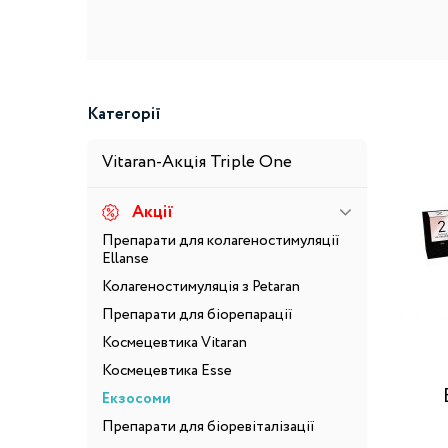
Категорії
Vitaran-Акція Triple One
Акції
Препарати для колагеностимуляції
Ellanse
Колагеностимуляція з Petaran
Препарати для біорепарації
Космецевтика Vitaran
Космецевтика Esse
Екзосоми
Препарати для біоревіталізації