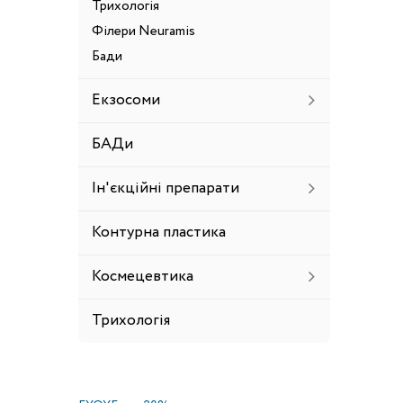
Трихологія
Філери Neuramis
Бади
Екзосоми
БАДи
Ін'єкційні препарати
Контурна пластика
Космецевтика
Трихологія