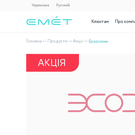
Українська
Русский
Клієнтам
Про комп
Головна
•••
Продукти
•••
Акції
•••
Екзосоми