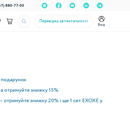
67) 880-77-00
Перевірка автентичності
Вхід
у подарунок
та отримуйте знижку 15%.
— отримуйте знижку 20% і ще 1 сет EXOXE у