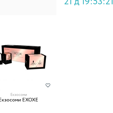
21 д 19:53:2
Екзосоми
Екзосоми EXOXE