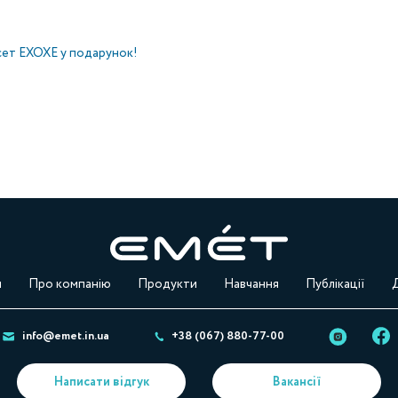
 сет EXOXE у подарунок!
м
Про компанію
Продукти
Навчання
Публікації
info@emet.in.ua
+38 (067) 880-77-00
Написати відгук
Вакансії