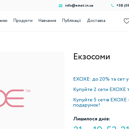
info@emet.in.ua
+38 (0
анію
Продукти
Навчання
Публікації
Доставка
Екзосоми
EXOXE: до 20% та сет 
Купуйте 2 сети EXOXE 
Купуйте 5 сетів EXOXE 
подарунок!
Лишилося днів: