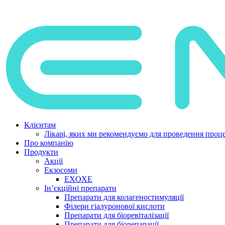
Клієнтам
Лікарі, яких ми рекомендуємо для проведення проце
Про компанію
Продукти
Акції
Екзосоми
EXOXE
Ін’єкційні препарати
Препарати для колагеностимуляції
Філери гіалуронової кислоти
Препарати для біоревіталізації
Препарати для біорепарації