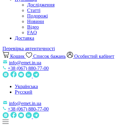
Дослідження
Статті
Подорожі
Новини
Відео
FAQ
Доставка
Перевірка автентичності
Кошик
Список бажань
Особистий кабінет
info@emet.in.ua
+38 (067) 880-77-00
Українська
Русский
info@emet.in.ua
+38 (067) 880-77-00