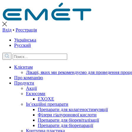
Вхід
•
Реєстрація
Українська
Русский
Клієнтам
Лікарі, яких ми рекомендуємо для проведення проце
Про компанію
Продукти
Акції
Екзосоми
EXOXE
Ін’єкційні препарати
Препарати для колагеностимуляції
Філери гіалуронової кислоти
Препарати для біоревіталізації
Препарати для біорепарації
Контурна пластика