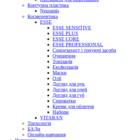
Контурна пластика
Neuramis
Космецевтика
ESSE
ESSE SENSITIVE
ESSE PLUS
ESSE CORE
ESSE PROFESSIONAL
Сонцезахист і тонуючі засоби
Очищення
Тонізація
Ексфоліація
Маски
Олії
Догляд для рук
Догляд для очей
Догляд для губ
Сироватки
Креми для обличчя
Набори
VITARAN
Трихологія
БАДи
Онлайн-навчання