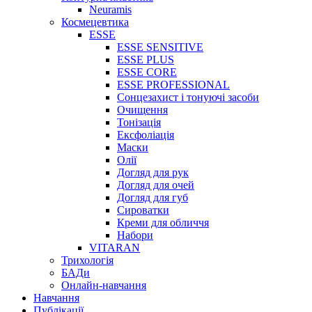
Neuramis
Космецевтика
ESSE
ESSE SENSITIVE
ESSE PLUS
ESSE CORE
ESSE PROFESSIONAL
Сонцезахист і тонуючі засоби
Очищення
Тонізація
Ексфоліація
Маски
Олії
Догляд для рук
Догляд для очей
Догляд для губ
Сироватки
Креми для обличчя
Набори
VITARAN
Трихологія
БАДи
Онлайн-навчання
Навчання
Публікації