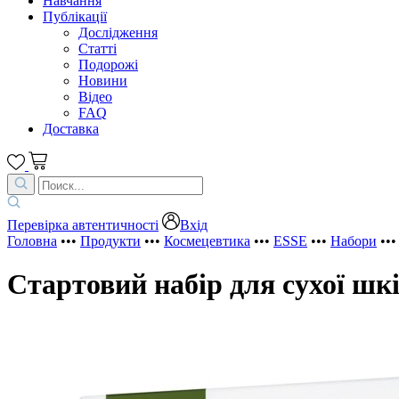
Навчання
Публікації
Дослідження
Статті
Подорожі
Новини
Відео
FAQ
Доставка
Перевірка автентичності
Вхід
Головна
•••
Продукти
•••
Космецевтика
•••
ESSE
•••
Набори
••
Стартовий набір для сухої шк