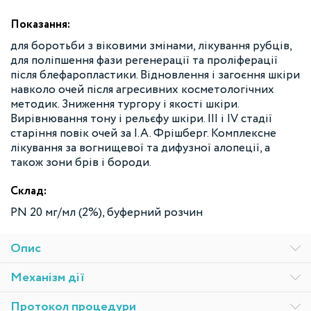
Показання:
для боротьби з віковими змінами, лікування рубців,
для поліпшення фази регенерації та проліферації
після блефаропластики. Відновлення і загоєння шкіри
навколо очей після агресивних косметологічних
методик. Зниження тургору і якості шкіри.
Вирівнювання тону і рельєфу шкіри. III і IV стадії
старіння повік очей за І.А. Фрішберг. Комплексне
лікування за вогнищевої та дифузної алопеції, а
також зони брів і бороди.
Склад:
PN 20 мг/мл (2%), буферний розчин
Опис
Механізм дії
Протокол процедури