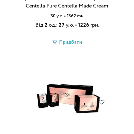
Centella Pure Centella Made Cream
30
у. о.
•
1362
грн
Від
2
од.:
27
у. о.
• 1226
грн.
Придбати