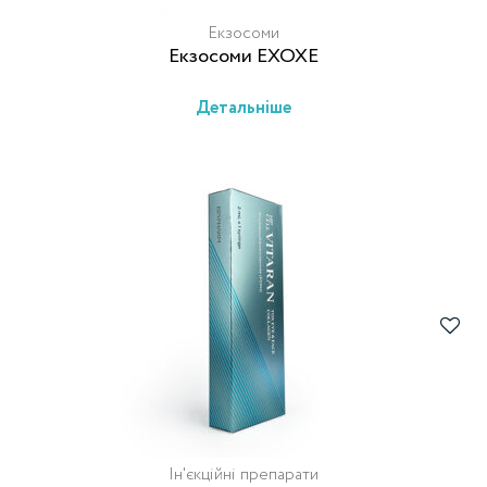
Екзосоми
Екзосоми EXOXE
Детальніше
Ін'єкційні препарати