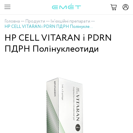
Головна
•••
Продукти
•••
Ін'єкційні препарати
•••
HP CELL VITARAN i PDRN ПДРН Полінуклеотиди
HP CELL VITARAN i PDRN
ПДРН Полінуклеотиди