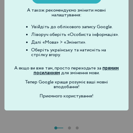
А також рекомендуємо змінити мовні
налаштування:
Увійдіть до облікового запису Google.
Ліворуч оберіть «Особиста інформація».
Далі «Мова» > «Змінити».
Оберіть українську та натисніть на
09.09.2022
стрілку вгору.
Инвестиции в свое образование в Emet
Medicine – это то, что работает сегодня и
А якщо ви вже там, просто переходьте за
прямим
завтра
посиланням
для змінення мови.
Мы каждый день следим за трендами, выбираем
Тепер Google краще розуміє ваші мовні
лучшие продукты и делаем новые семинары, чтобы
вподобання!
вы становились лучше для своих пациентов. На
видео семинар, который прошел в Днепре 22
Приємного користування!
августа, с…