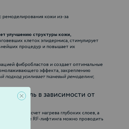
с ремоделирования кожи из-за
ует улучшению структуры кожи,
оговевших клеток эпидермиса, стимулирует
льнейших процедур и повышает их
ивацией фибробластов и создает оптимальные
ю омолаживающего эффекта, закреплению
й подход усиливает тканевый ремоделинг,
6-8 недель в зависимости от
областы за счет нагрева глубоких слоев, а
инъекции после RF-лифтинга можно проводить