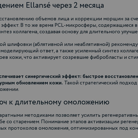
ением Ellansé через 2 месяца
сстановлению объемов лица и коррекции морщин за счет
ффект. В то же время PCL-микросферы, содержащиеся в
тез коллагена, создавая основу для длительного улучше
ой шлифовки (аблятивной или неаблятивной) рекомендует
моделирующий ответ, а также усиленный синтез коллаг
ев кожи, что активирует созревшие фибробласты и сти
еспечивает синергический эффект: быстрое восстановле
турным обновлением кожи.
Такой стратегический подход
ложении.
юч к длительному омоложению
аратными методиками позволяет усилить регенеративны
бе со старением. Понимание этапов активизации реген
ных протоколов омоложения, оптимизированных под ко