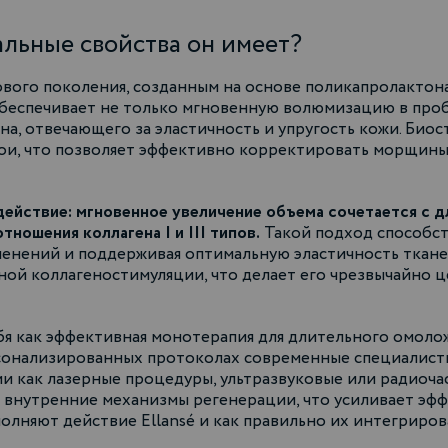
кальные свойства он имеет?
вого поколения, созданным на основе поликапролактона
еспечивает не только мгновенную волюмизацию в пробл
а, отвечающего за эластичность и упругость кожи. Биос
лои, что позволяет эффективно корректировать морщины
действие: мгновенное увеличение объема сочетается с 
ношения коллагена I и III типов.
Такой подход способс
енений и поддерживая оптимальную эластичность тканей
ной коллагеностимуляции, что делает его чрезвычайно 
я как эффективная монотерапия для длительного омолож
рсонализированных протоколах современные специалист
и как лазерные процедуры, ультразвуковые или радиоча
ь внутренние механизмы регенерации, что усиливает эф
лняют действие Ellansé и как правильно их интегриров