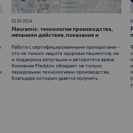
02.05.2024
0
Neuramis: технологии производства,
механизм действия, показания и
результаты применения филлеров
гиалуроновой кислоты
е
Работа с сертифицированными препаратами –
Ф
это не только защита здоровья пациентов, но
э
и поддержка репутации и авторитета врача.
Компания Medytox обладает не только
и
и
передовыми технологиями производства,
п
благодаря которым удается получить…
(
у