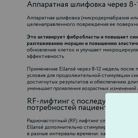
Аппаратная шлифовка через 8-
Аппаратная шлифовка (микродермабразия или
целенаправленного повреждения ее поверхно
Это активирует фибробласты и повышает синт
разглаживанию морщин и повышению эластич
обновление клеток и улучшает микроциркуля
эффективность.
Применение Ellansé через 8-12 недель посл
условия для продолжительной стимуляции си
достигнутых результатов и обеспечению длит
уменьшает проявления возрастных изменений и
RF-лифтинг с последующим введ
потребностей пациента)
Радиочастотный (RF) лифтинг способствует у
Ellansé дополнительно стимулируют синтез 
в разные интервалы времени: как через 2-4 не