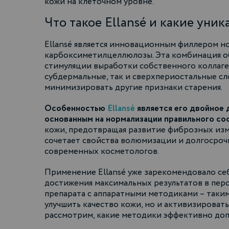
кожи на клеточном уровне.
Что такое Ellansé и какие уни
Ellansé является инновационным филлером но
карбоксиметилцеллюлозы. Эта комбинация об
стимуляции выработки собственного коллаген
субдермальные, так и сверхпериостальные с
минимизировать другие признаки старения.
Особенностью
Ellansé
является его двойное 
основанным на нормализации правильного соот
кожи, предотвращая развитие фиброзных изм
сочетает свойства волюмизации и долгосроч
современных косметологов.
Применение Ellansé уже зарекомендовало себ
достижения максимальных результатов в пе
препарата с аппаратными методиками – таким
улучшить качество кожи, но и активизироват
рассмотрим, какие методики эффективно допо