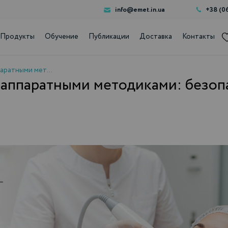
info@emet.in.ua
+38 (0
Продукты
Обучение
Публикации
Доставка
Контакты
Комбинирование Ellansé с аппаратными методиками: безопасные протоколы
 аппаратными методиками: безо