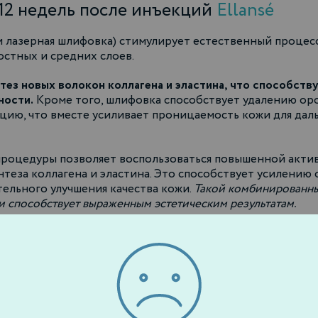
12 недель после инъекций
Ellansé
 лазерная шлифовка) стимулирует естественный процес
стных и средних слоев.
ез новых волокон коллагена и эластина, что способств
ности.
Кроме того, шлифовка способствует удалению ор
цию, что вместе усиливает проницаемость кожи для да
е процедуры позволяет воспользоваться повышенной акт
нтеза коллагена и эластина. Это способствует усилени
ельного улучшения качества кожи.
Такой комбинированны
 способствует выраженным эстетическим результатам.
ением Ellansé через 2-4 недели (или 
плотнению и повышению упругости кожи, активирует фибр
коллагена. Особенность данной комбинации в том, что 
дели, так и через 6-8.