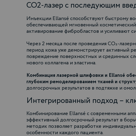
СО2-лазер с последующим введ
Инъекции Ellansé способствуют быстрому во
обеспечивающей мгновенный косметический э
активирование фибробластов и усиливают син
Через 2 месяца после проведения СО₂-лазерн
период кожа уже демонстрирует активный ре
повреждение поверхностных и срединных сло
нового коллагена и эластина.
Комбинация лазерной шлифовки и Ellansé об
глубоким ремоделированием тканей и струк
долгосрочных результатов в подтяжке и омо
Интегрированный подход – кл
Комбинирование Ellansé с современными апп
эффективный долгосрочный результат в борь
методик позволяет разработке индивидуаль
особенности каждого пациента.