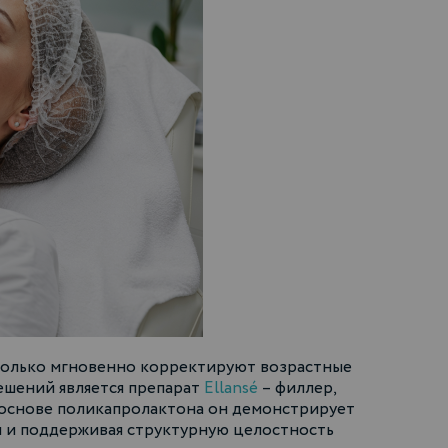
 только мгновенно корректируют возрастные
ешений является препарат
Ellansé
– филлер,
 основе поликапролактона он демонстрирует
 и поддерживая структурную целостность