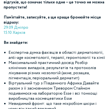
відгуків, що означає тільки одне – це точно не можна
пропустити!
Пам’ятайте, записуйте, а ще краще бронюйте місце
відразу:
29.09 Дніпро
15.10 Харків
Ви знайдете:
Експертна думка фахівців в області дерматології,
anti-age косметології, терапії, геронтології та хімії
Максимальний практичний досвід Розбір
клінічних випадків, результатів та протоколів
лікування різних нозологій (акне, розацеа,
пігментація, періоральний дерматит)
Віртуальний тур з Південного Африка Давайте
разом з її засновником Тревором Стайном
подивимося на лабораторію Esse і всі тонкощі
виробництва космецевтики Esse
Невидимий фронт: що таке мікробіом шкіри і
чому він такий важливий