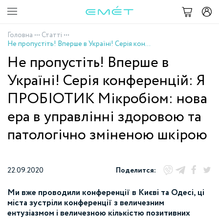
Головна
•••
Статті
•••
Не пропустіть! Вперше в Україні! Серія конференцій: Я ПРОБІОТИК Мікробіом: нова ера в управлінні здоровою та патологічно зміненою шкірою
Не пропустіть! Вперше в
Україні! Серія конференцій: Я
ПРОБІОТИК Мікробіом: нова
ера в управлінні здоровою та
патологічно зміненою шкірою
22.09.2020
Поделится:
Ми вже проводили конференції в Києві та Одесі, ці
міста зустріли конференції з величезним
ентузіазмом і величезною кількістю позитивних