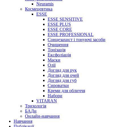
Neuramis
Космецевтика
ESSE
ESSE SENSITIVE
ESSE PLUS
ESSE CORE
ESSE PROFESSIONAL
Сонцезахист і тонуючі засоби
Очищення
Тонізація
Ексфоліація
Маски
Олії
Догляд для рук
Догляд для очей
Догляд для губ
Сироватки
Креми для обличчя
Набори
VITARAN
Трихологія
БАДи
Онлайн-навчання
Навчання
Публікації