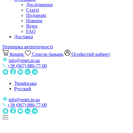
Дослідження
Статті
Подорожі
Новини
Відео
FAQ
Доставка
Перевірка автентичності
Кошик
Список бажань
Особистий кабінет
info@emet.in.ua
+38 (067) 880-77-00
Українська
Русский
info@emet.in.ua
+38 (067) 880-77-00