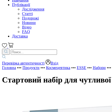
Навчання
Публікації
Дослідження
Статті
Подорожі
Новини
Відео
FAQ
Доставка
Перевірка автентичності
Вхід
Головна
•••
Продукти
•••
Космецевтика
•••
ESSE
•••
Набори
••
Стартовий набір для чутливої