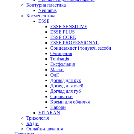
Контурна пластика
Neuramis
Космецевтика
ESSE
ESSE SENSITIVE
ESSE PLUS
ESSE CORE
ESSE PROFESSIONAL
Сонцезахист і тонуючі засоби
Очищення
Тонізація
Ексфоліація
Маски
Олії
Догляд для рук
Догляд для очей
Догляд для губ
Сироватки
Креми для обличчя
Набори
VITARAN
Трихологія
БАДи
Онлайн-навчання