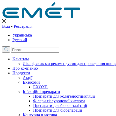
Вхід
•
Реєстрація
Українська
Русский
Клієнтам
Лікарі, яких ми рекомендуємо для проведення проце
Про компанію
Продукти
Акції
Екзосоми
EXOXE
Ін’єкційні препарати
Препарати для колагеностимуляції
Філери гіалуронової кислоти
Препарати для біоревіталізації
Препарати для біорепарації
Контурна пластика