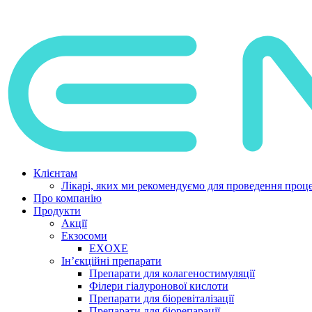
Клієнтам
Лікарі, яких ми рекомендуємо для проведення проце
Про компанію
Продукти
Акції
Екзосоми
EXOXE
Ін’єкційні препарати
Препарати для колагеностимуляції
Філери гіалуронової кислоти
Препарати для біоревіталізації
Препарати для біорепарації