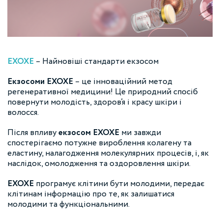
EXOXE
– Найновіші стандарти екзосом
Екзосоми EXOXE
– це інноваційний метод
регенеративної медицини! Це природний спосіб
повернути молодість, здоров’я і красу шкіри і
волосся.
Після впливу
екзосом EXOXE
ми завжди
спостерігаємо потужне вироблення колагену та
еластину, налагодження молекулярних процесів, і, як
наслідок, омолодження та оздоровлення шкіри.
EXOXE
програмує клітини бути молодими, передає
клітинам інформацію про те, як залишатися
молодими та функціональними.