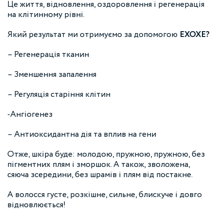
Це життя, відновлення, оздоровлення і регенерація
на клітинному рівні.
Який результат ми отримуємо за допомогою
EXOXE?
– Регенерація тканин
– Зменшення запалення
– Регуляція старіння клітин
-Ангіогенез
– Антиоксидантна дія та вплив на гени
Отже, шкіра буде: молодою, пружною, пружною, без
пігментних плям і зморшок. А також, зволожена,
сяюча зсередини, без шрамів і плям від постакне.
А волосся густе, розкішне, сильне, блискуче і довго
відновлюється!