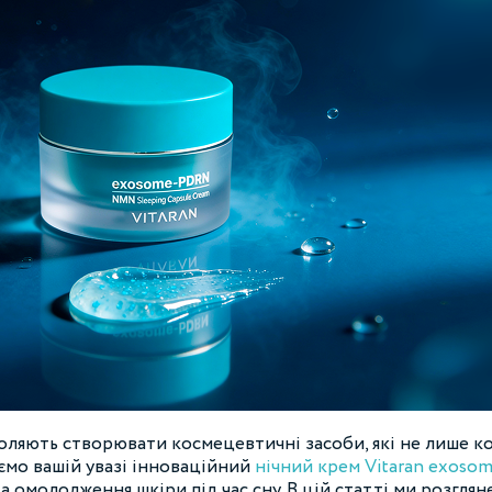
воляють створювати космецевтичні засоби, які не лише к
ємо вашій увазі інноваційний
нічний крем Vitaran exos
 омолодження шкіри під час сну. В цій статті ми розглян