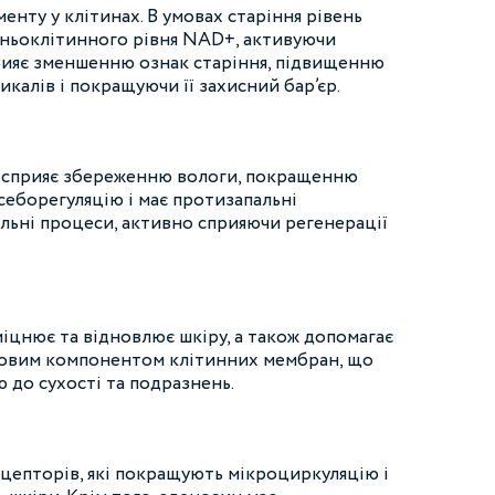
ту у клітинах. В умовах старіння рівень
ньоклітинного рівня NAD+, активуючи
прияє зменшенню ознак старіння, підвищенню
калів і покращуючи її захисний бар’єр.
 Це сприяє збереженню вологи, покращенню
 себорегуляцію і має протизапальні
альні процеси, активно сприяючи регенерації
міцнює та відновлює шкіру, а також допомагає
лючовим компонентом клітинних мембран, що
 до сухості та подразнень.
цепторів, які покращують мікроциркуляцію і