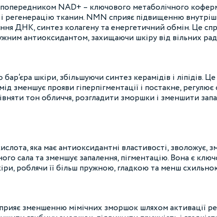
попередником NAD+ – ключового метаболічного кофермен
 і регенерацію тканин. NMN сприяє підвищенню внутріш
ення ДНК, синтез колагену та енергетичний обмін. Це с
тужним антиоксидантом, захищаючи шкіру від вільних ради
 бар’єра шкіри, збільшуючи синтез керамідів і ліпідів.
амід зменшує прояви гіперпігментації і постакне, регулює
рівняти тон обличчя, розгладити зморшки і зменшити зап
слота, яка має антиоксидантні властивості, зволожує, з
ного сала та зменшує запалення, пігментацію. Вона є к
ри, роблячи її більш пружною, гладкою та менш схильною
прияє зменшенню мімічних зморшок шляхом активації ре