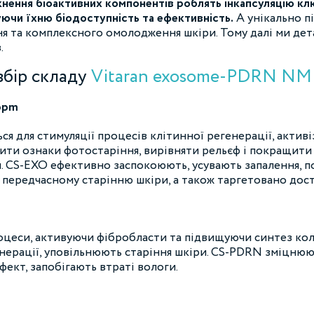
кнення біоактивних компонентів роблять інкапсуляцію к
ючи їхню біодоступність та ефективність.
А унікально п
я та комплексного омолодження шкіри. Тому далі ми дет
.
збір складу
Vitaran exosome-PDRN NMN
 ppm
я для стимуляції процесів клітинної регенерації, актив
ити ознаки фотостаріння, вирівняти рельєф і покращити 
. CS-EXO ефективно заспокоюють, усувають запалення, 
 передчасному старінню шкіри, а також таргетовано дост
еси, активуючи фібробласти та підвищуючи синтез колаг
нерації, уповільнюють старіння шкіри. CS-PDRN зміцнюю
ект, запобігають втраті вологи.