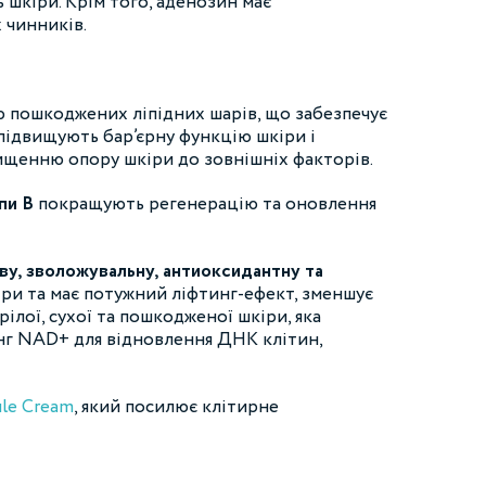
 шкіри. Крім того, аденозин має
 чинників.
ю пошкоджених ліпідних шарів, що забезпечує
 підвищують бар’єрну функцію шкіри і
вищенню опору шкіри до зовнішніх факторів.
пи В
покращують регенерацію та оновлення
иву, зволожувальну, антиоксидантну та
и та має потужний ліфтинг-ефект, зменшує
зрілої, сухої та пошкодженої шкіри, яка
инг NAD+ для відновлення ДНК клітин,
le Cream
, який посилює клітирне