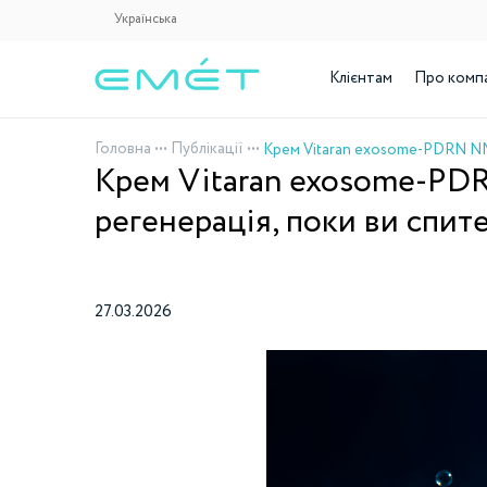
Українська
Клієнтам
Про комп
Головна
•••
Публікації
•••
Крем Vitaran exosome-PDR
регенерація, поки ви спит
27.03.2026