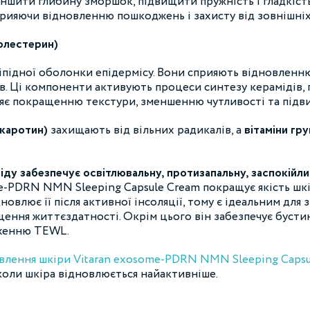
ншити глибину зморшок, підвищити пружність і гладкість
сприяючи відновленню пошкоджень і захисту від зовнішніх
холестерин)
ліпідної оболонки епідермісу. Вони сприяють відновленн
рів. Ці компоненти активують процеси синтезу керамідів,
сприяє покращенню текстури, зменшенню чутливості та під
-каротин)
захищають від вільних радикалів, а
вітаміни гру
міду забезпечує освітлювальну, протизапальну, заспокійл
PDRN NMN Sleeping Capsule Cream покращує якість шкір
новлює її після активної інсоляції, тому є ідеальним для 
щення життєздатності. Окрім цього він забезпечує буст
иженню TEWL.
овлення шкіри Vitaran exosome-PDRN NMN Sleeping Capsu
 коли шкіра відновлюється найактивніше.