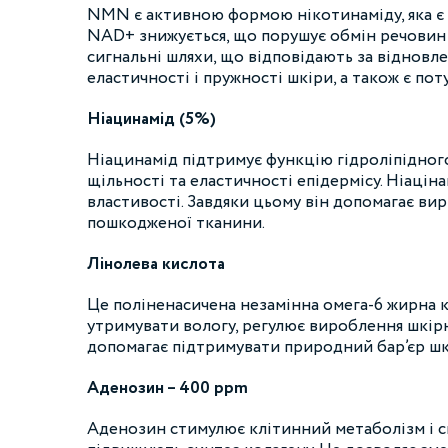
NMN є активною формою нікотинаміду, яка є 
NAD+ знижується, що порушує обмін речовин
сигнальні шляхи, що відповідають за відновл
еластичності і пружності шкіри, а також є по
Ніацинамід (5%)
Ніацинамід підтримує функцію гідроліпідного
щільності та еластичності епідермісу. Ніацін
властивості. Завдяки цьому він допомагає ви
пошкодженої тканини.
Лінолева кислота
Це поліненасичена незамінна омега-6 жирна ки
утримувати вологу, регулює вироблення шкір
допомагає підтримувати природний бар’єр шкі
Аденозин – 400 ppm
Аденозин стимулює клітинний метаболізм і с