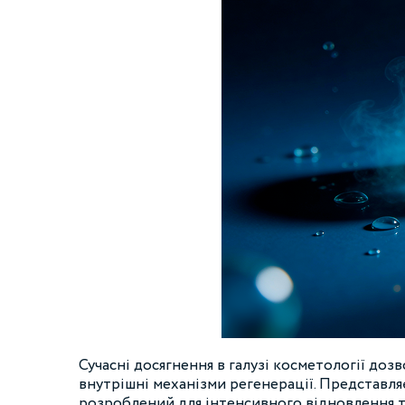
Сучасні досягнення в галузі косметології доз
внутрішні механізми регенерації. Представля
розроблений для інтенсивного відновлення та