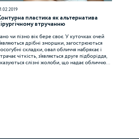
1.02.2019
Контурна пластика як альтернатива
хірургічному втручанню
ано чи пізно вік бере своє. У куточках очей
’являються дрібні зморшки, загострюються
осогубні складки, овал обличчя набрякає і
трачає чіткість, з’являється друге підборіддя,
казуються слізні жолоби, що надає обличчю…