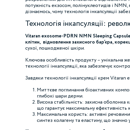
потужність екзосом, полінуклеотидів і NMN
дізнаємось, чому технологія інкапсуляції заб
Технологія інкапсуляції: рево
Vitaran exosome-PDRN NMN Sleeping Capsule C
клітин, відновлення захисного бар’єра, корекц
сухої, пошкодженої шкіри.
Ключова особливість продукту – унікальна же
технології інкапсуляції, яка забезпечує конт
Завдяки технології інкапсуляції крем Vitara
Миттєве поглинання біоактивних компон
глибокі шари дерми.
Висока стабільність: захисна оболонка к
що гарантує максимальну ефективність к
Максимальна користь: активні речовини
синтез колагену та еластину, що значно 