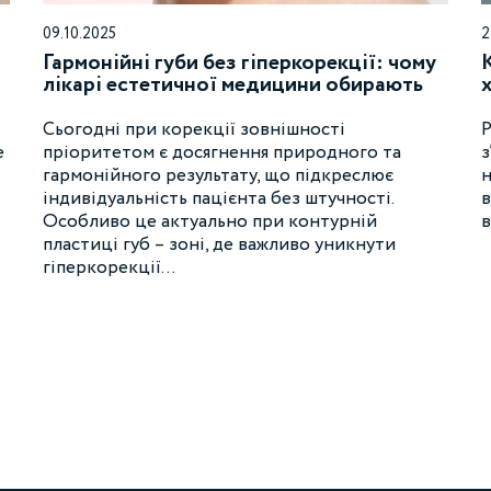
09.10.2025
2
Гармонійні губи без гіперкорекції: чому
лікарі естетичної медицини обирають
філери Neuramis?
Сьогодні при корекції зовнішності
Р
е
пріоритетом є досягнення природного та
з
гармонійного результату, що підкреслює
н
індивідуальність пацієнта без штучності.
в
Особливо це актуально при контурній
в
пластиці губ – зоні, де важливо уникнути
гіперкорекції…