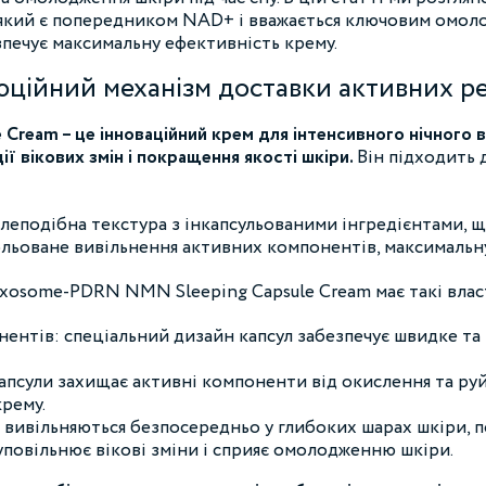
, який є попередником NAD+ і вважається ключовим омол
езпечує максимальну ефективність крему.
люційний механізм доставки активних р
ream – це інноваційний крем для інтенсивного нічного в
ії вікових змін і покращення якості шкіри.
Він підходить д
леподібна текстура з інкапсульованими інгредієнтами, 
рольоване вивільнення активних компонентів, максимальну
n exosome-PDRN NMN Sleeping Capsule Cream має такі влас
ентів: спеціальний дизайн капсул забезпечує швидке та
апсули захищає активні компоненти від окислення та руйн
рему.
 вивільняються безпосередньо у глибоких шарах шкіри,
уповільнює вікові зміни і сприяє омолодженню шкіри.