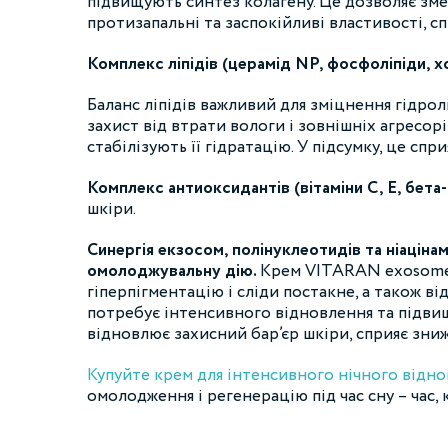
підвищують синтез колагену. Це дозволяє зме
протизапальні та заспокійливі властивості, 
Комплекс ліпідів (церамід NP, фосфоліпіди, 
Баланс ліпідів важливий для зміцнення гідро
захист від втрати вологи і зовнішніх агресо
стабілізують її гідратацію. У підсумку, це 
Комплекс антиоксидантів (вітаміни С, Е, бета
шкіри.
Синергія екзосом, полінуклеотидів та ніаціна
омолоджувальну дію.
Крем VITARAN exosome-
гіперпігментацію і сліди постакне, а також від
потребує інтенсивного відновлення та підви
відновлює захисний бар’єр шкіри, сприяє зн
Купуйте крем для інтенсивного нічного відн
омолодження і регенерацію під час сну – час,