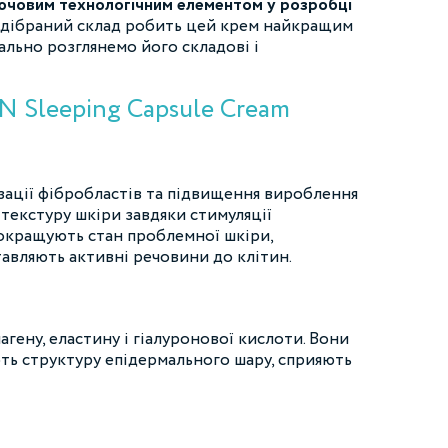
лючовим технологічним елементом у розробці
ідібраний склад робить цей крем найкращим
ально розглянемо його складові і
 Sleeping Capsule Cream
ізації фібробластів та підвищення вироблення
текстуру шкіри завдяки стимуляції
покращують стан проблемної шкіри,
авляють активні речовини до клітин.
ену, еластину і гіалуронової кислоти. Вони
ть структуру епідермального шару, сприяють