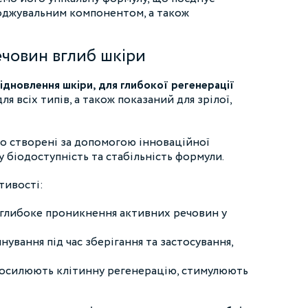
оджувальним компонентом, а також
ечовин вглиб шкіри
ідновлення шкіри, для глибокої регенерації
ля всіх типів, а також показаний для зрілої,
що створені за допомогою інноваційної
 біодоступність та стабільність формули.
тивості:
 глибоке проникнення активних речовин у
ування під час зберігання та застосування,
 посилюють клітинну регенерацію, стимулюють