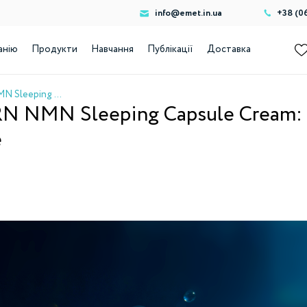
info@emet.in.ua
+38 (0
анію
Продукти
Навчання
Публікації
Доставка
Крем Vitaran exosome-PDRN NMN Sleeping Capsule Cream: клітинне омолодження та регенерація, поки ви спите
N NMN Sleeping Capsule Cream:
е