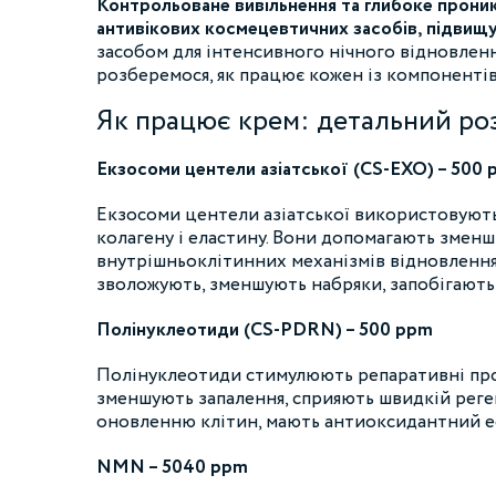
Контрольоване вивільнення та глибоке прони
антивікових космецевтичних засобів, підвищу
засобом для інтенсивного нічного відновленн
розберемося, як працює кожен із компонентів
Як працює крем: детальний ро
Екзосоми центели азіатської (CS-EXO) – 500
Екзосоми центели азіатської використовуютьс
колагену і еластину. Вони допомагають зменш
внутрішньоклітинних механізмів відновлення
зволожують, зменшують набряки, запобігають
Полінуклеотиди (CS-PDRN) – 500 ppm
Полінуклеотиди стимулюють репаративні проц
зменшують запалення, сприяють швидкій реге
оновленню клітин, мають антиоксидантний еф
NMN – 5040 ppm