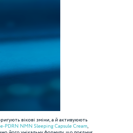
оригують вікові зміни, а й активуюють
ome-PDRN NMN Sleeping Capsule Cream
,
емо його унікальну формулу, що поєднує