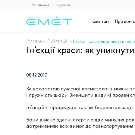
Українська
Русский
Клієнтам
Про комп
Головна
•••
Публікації
•••
Ін’єкції краси: як уникнут
08.12.2017
За допомогою сучасної косметології можна зм
і пружність шкіри. Зменшити видимі прояви ст
Ін’єкційні процедури, такі як біоревіталізація
Вони дійсно здатні стерти сліди минулих років
дотриманням всіх вимог до транспортування і 