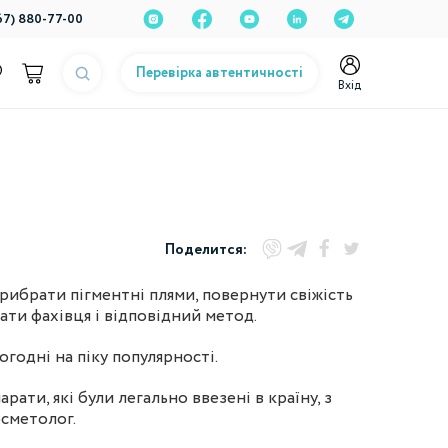
67) 880-77-00
Перевірка автентичності
Вхід
Поделится:
рибрати пігментні плями, повернути свіжість
ати фахівця і відповідний метод.
ьогодні на піку популярності.
ати, які були легально ввезені в країну, з
осметолог.