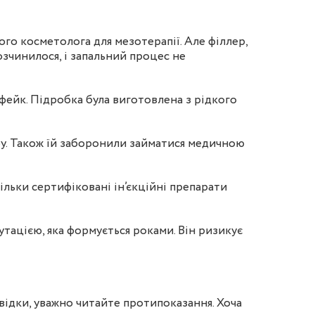
го косметолога для мезотерапії. Але філлер,
зчинилося, і запальний процес не
 фейк. Підробка була виготовлена з рідкого
фу. Також їй заборонили займатися медичною
тільки сертифіковані
ін’єкційні препарати
тацією, яка формується роками. Він ризикує
овідки, уважно читайте протипоказання. Хоча