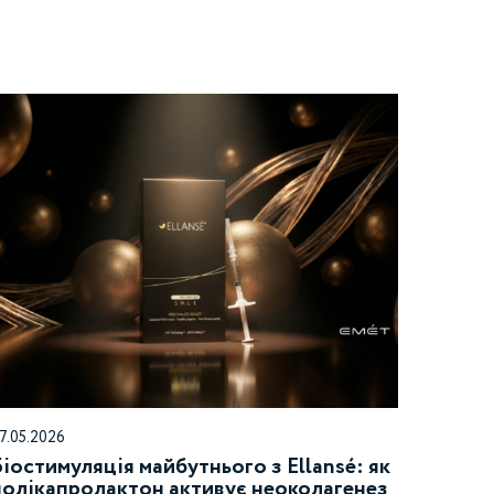
7.05.2026
Біостимуляція майбутнього з Ellansé: як
полікапролактон активує неоколагенез