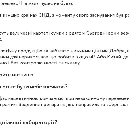
 дешево! На жаль, чудес не буває.
ак і в інших країнах СНД, з моменту свого заснування бу
есуть величезні картаті сумки з одягом. Сьогодні вони в
х
.
алогічну продукцію за набагато нижчими цінами. Добре,
ним дженериком, але що робити, якщо ні? Або Китай, де
ьно і без контролю якості та складу.
ройти митницю.
я може бути небезпечною?
фармацевтичною компанією, при незаконному перевезенн
 режим. Введення препаратів, що неправильно зберігают
ідпільної лабораторії?