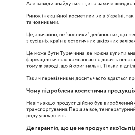
Але завжди знайдуться ті, хто захоче швидко і
Ринок ін’єкційної косметики, як в Україні, т
та човниками.
Це, звичайно, не “човники” дев’яностих, що н
з сусідніх країн в естетичних шкіряних валіза
Це може бути Туреччина, де можна купити ан
фармацевтичною компанією і є досить непога
тому ж заводі, що й оригінальні. Тільки підпіл
Таким перевізникам досить часто вдається п
Чому підроблена косметична продукці
Навіть якщо продукт дійсно був вироблений 
транспортування. Перш за все, температурний
роду ускладнень.
Де гарантія, що це не продукт якоїсь п