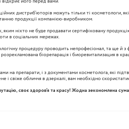
 відкриє його перед вами.
ційних дистриб’юторів можуть тільки ті косметологи, які
станню продукції компанією-виробником.
ок, яким ніхто не буде продавати сертифіковану продукц
оти в соціальних мережах.
тологічну процедуру проводить непрофесіонал, та ще й 
о розрекламована біорепарація і биоревитализация в кра
ами на препарати, і з документами косметолога, які підт
е і свіже обличчя в дзеркалі, вам необхідно скористати
утацію, своє здоров’я та красу! Жодна зекономлена сума