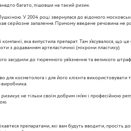
анадто багато, пішовши на такий ризик.
ушкіною. У 2004 році звернулася до відомого московсько
ав серйозне запалення. Причому введене речовина не ро
компанії, яка випустила препарат. Там з’ясувалося, що це
лоти з додаванням артеластичної (мікрони пластику).
кого засудили до тюремного ув’язнення та великого штра
во для косметолога і для його клієнта використовувати 
ї-виробника.
ризикує не тільки своїм добрим ім’ям і професійною репу
дою.
цікавтеся препаратами, які вам будуть вводити, просіть д