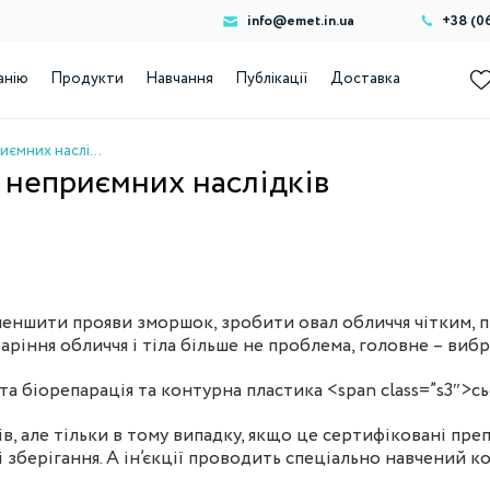
info@emet.in.ua
+38 (0
анію
Продукти
Навчання
Публікації
Доставка
Ін’єкції краси: як уникнути неприємних наслідків
и неприємних наслідків
еншити прояви зморшок, зробити овал обличчя чітким, п
аріння обличчя і тіла більше не проблема, головне – вибр
 та
біорепарація та контурна пластика <
span class=”s3″>с
, але тільки в тому випадку, якщо це сертифіковані препар
зберігання. А ін’єкції проводить спеціально навчений к