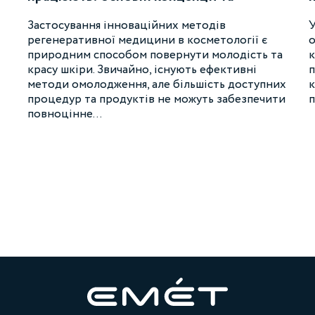
механізм дії, включаючи їх роль у
міжклітинному обміні інформацією та
Застосування інноваційних методів
У
вплив на клітинні процеси
регенеративної медицини в косметології є
о
природним способом повернути молодість та
к
красу шкіри. Звичайно, існують ефективні
п
методи омолодження, але більшість доступних
к
процедур та продуктів не можуть забезпечити
п
повноцінне…