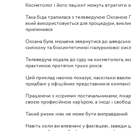
Косметолог і його пацієнт можуть втратити з
Така біда трапилася з телеведучою Оксаною П
який використовується для процедури, виклик
припинився.
Оксана була змушена звернутися до шведської 
силікону та біосинтетичної гіалуронової кис
Телеведуча подала до суду на косметолога, я
практикою протягом трьох років.
Цей приклад наочно показує, наскільки важли
придбані у офіційних представників компані
Працюючи з «сірими» постачальниками, лікар 
своєю професійною кар’єрою, а іноді і свобо
Такий ризик ніяк не може бути виправданий.
Навіть коли ви впевнені у фахівцеві, завжди 