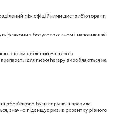
в розділений між офіційними дистриб’юторами
езуть флакони з ботулотоксином і
наповнювачі
 якщо він вироблений місцевою
 препарати для
mesotherapy
виробляються на
і обов’язково були порушені правила
ься, значно підвищує ризик розвитку різного