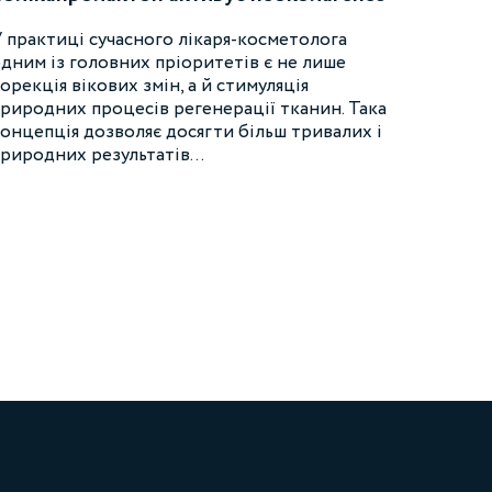
і регенерацію тканин
 практиці сучасного лікаря-косметолога
дним із головних пріоритетів є не лише
орекція вікових змін, а й стимуляція
риродних процесів регенерації тканин. Така
онцепція дозволяє досягти більш тривалих і
риродних результатів…