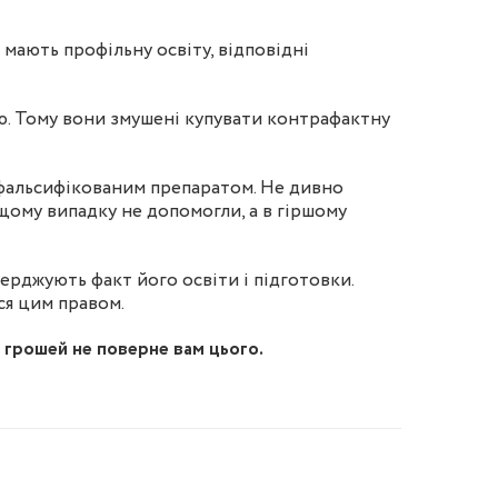
 мають профільну освіту, відповідні
ію. Тому вони змушені купувати контрафактну
з фальсифікованим препаратом. Не дивно
щому випадку не допомогли, а в гіршому
верджують факт його освіти і підготовки.
ся цим правом.
 грошей не поверне вам цього.