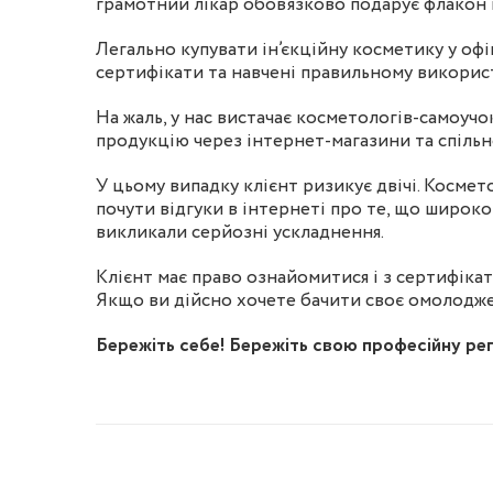
грамотний лікар обов’язково подарує флакон і
Легально купувати ін’єкційну косметику у офі
сертифікати та навчені правильному викори
На жаль, у нас вистачає косметологів-самоуч
продукцію через інтернет-магазини та спільн
У цьому випадку клієнт ризикує двічі. Косме
почути відгуки в інтернеті про те, що широк
викликали серйозні ускладнення.
Клієнт має право ознайомитися і з сертифікат
Якщо ви дійсно хочете бачити своє омолоджен
Бережіть себе! Бережіть свою професійну реп