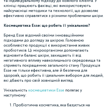
та індивідуальному підходу до кожного клієнта. У
клініці працюють фахівці, які використовують
найсучасніші методики та технології, що дозволяє
ефективно справлятися з різними проблемами шкіри.
Космецевтика Esse: що робить її унікальною?
Бренд Esse відомий своїми інноваційними
підходами до догляду за шкірою. Головною
особливістю продукції є використання живих
пробіотиків. Ці мікроорганізми допомагають
відновити баланс шкіри, захищають її від
негативного впливу навколишнього середовища та
сприяють покращенню загального стану. Продукція
Esse не тільки ефективна, але й безпечна для
здоров’я, що робить її ідеальним вибором для людей,
які дбають про свій зовнішній вигляд.
Унікальність
космецевтики Esse
полягає у
наступному:
Пробіотична косметика, яка базується на