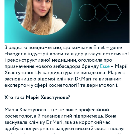
З радістю повідомляємо, що компанія Emet – game
changer в індустрії краси та лідер у галузі естетичної
і реконструктивної медицини, оголосила про
призначення нового амбасадора бренду
Esse
– Марії
Хвастунової. Ця кандидатура не випадкова: Марія є
засновницею відомої клініки Dr.Mari та визнаним
експертом у сфері косметології та дерматології.
Хто така Марія Хвастунова?
Марія Хвастунова – це не лише професійний
косметолог, а й талановитий підприємець. Вона
заснувала клініку Dr.Mari, яка за короткий час
здобула популярність завдяки високій якості послуг