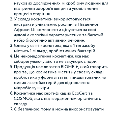
наукових дослідженнях мікробіому людини для
підтримки здоровʼя шкіри та уповільнення
процесів старіння.
У складі косметики використовуються
екстракти унікальних рослин із Південної
Африки. Ці компоненти цінуються за свої
чудові екологічні характеристики та багатий
набір біологічно активних речовин.
Єдина у світі косметика, яка в 1 мл засобу
містить 1 мільярд пробіотичних бактерій.
Це некомедогенна косметика, яка має
себорегулюючу дію та не закупорює пори.
Продукція має логотип BIOME +, який говорить
про те, що косметика містить у своєму складі
пробіотики у формі лізатів, тиндалізованих чи
живих лактобактерій для відновлення
мікробіому шкіри.
Косметика має сертифікацію EcoCert та
COSMOS, яка є підтвердженням органічного
складу.
Є безпечною, тому її можна використовувати