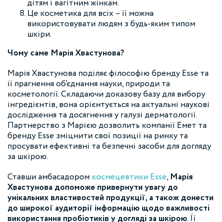
дітям і вагітним жінкам.
Це косметика для всіх – її можна
використовувати людям з будь-яким типом
шкіри.
Чому саме Марія Хвастунова?
Марія Хвастунова поділяє філософію бренду Esse та
її прагнення об’єднання науки, природи та
косметології. Складаючи доказову базу для вибору
інгредієнтів, вона орієнтується на актуальні наукові
дослідження та досягнення у галузі дерматології.
Партнерство з Марією дозволить компанії Емет та
бренду Esse зміцнити свої позиції на ринку та
просувати ефективні та безпечні засоби для догляду
за шкірою.
Ставши амбасадором
космецевтики Esse
,
Марія
Хвастунова допоможе привернути увагу до
унікальних властивостей продукції, а також донести
до широкої аудиторії інформацію щодо важливості
використання пробіотиків у догляді за шкірою
. Її