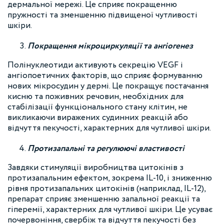
дермальної мережі. Це сприяє покращенню
пружності та зменшенню підвищеної чутливості
шкіри.
Покращення мікроциркуляції та ангіогенез
Полінуклеотиди активують секрецію VEGF і
ангіопоетичних факторів, що сприяє формуванню
нових мікросудин у дермі. Це покращує постачання
кисню та поживних речовин, необхідних для
стабілізації функціонального стану клітин, не
викликаючи виражених судинних реакцій або
відчуття пекучості, характерних для чутливої шкіри.
Протизапальні та регулюючі властивості
Завдяки стимуляції виробництва цитокінів з
протизапальним ефектом, зокрема IL-10, і зниженню
рівня протизапальних цитокінів (наприклад, IL-12),
препарат сприяє зменшенню запальної реакції та
гіперемії, характерних для чутливої шкіри. Це усуває
почервоніння, свербіж та відчуття пекучості без