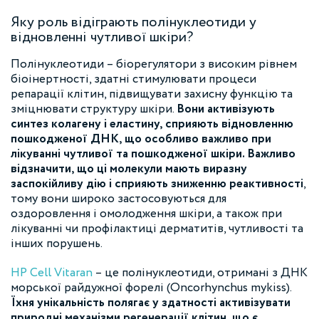
Яку роль відіграють полінуклеотиди у
відновленні чутливої шкіри?
Полінуклеотиди – біорегулятори з високим рівнем
біоінертності, здатні стимулювати процеси
репарації клітин, підвищувати захисну функцію та
зміцнювати структуру шкіри.
Вони активізують
синтез колагену і еластину, сприяють відновленню
пошкодженої ДНК, що особливо важливо при
лікуванні чутливої та пошкодженої шкіри. Важливо
відзначити, що ці молекули мають виразну
заспокійливу дію і сприяють зниженню реактивності
,
тому вони широко застосовуються для
оздоровлення і омолодження шкіри, а також при
лікуванні чи профілактиці дерматитів, чутливості та
інших порушень.
HP Cell Vitaran
– це полінуклеотиди, отримані з ДНК
морської райдужної форелі (Oncorhynchus mykiss).
Їхня унікальність полягає у здатності активізувати
природні механізми регенерації клітин, що є