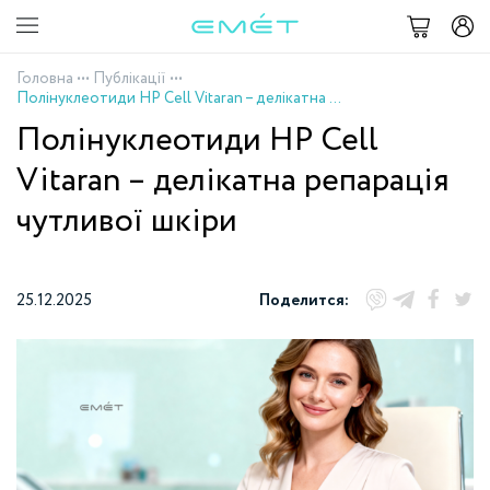
Головна
•••
Публікації
•••
Полінуклеотиди HP Cell Vitaran – делікатна репарація чутливої шкіри
Полінуклеотиди HP Cell
Vitaran – делікатна репарація
чутливої шкіри
25.12.2025
Поделится: