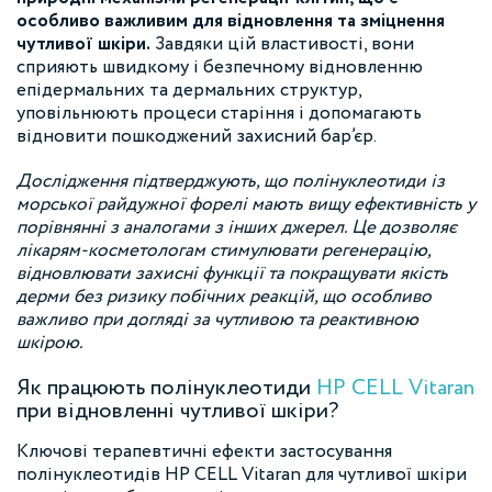
особливо важливим для відновлення та зміцнення
чутливої шкіри.
Завдяки цій властивості, вони
сприяють швидкому і безпечному відновленню
епідермальних та дермальних структур,
уповільнюють процеси старіння і допомагають
відновити пошкоджений захисний бар’єр.
Дослідження підтверджують, що полінуклеотиди із
морської райдужної форелі мають вищу ефективність у
порівнянні з аналогами з інших джерел. Це дозволяє
лікарям-косметологам стимулювати регенерацію,
відновлювати захисні функції та покращувати якість
дерми без ризику побічних реакцій, що особливо
важливо при догляді за чутливою та реактивною
шкірою.
Як працюють полінуклеотиди
HP CELL Vitaran
при відновленні чутливої шкіри?
Ключові терапевтичні ефекти застосування
полінуклеотидів HP CELL Vitaran для чутливої шкіри