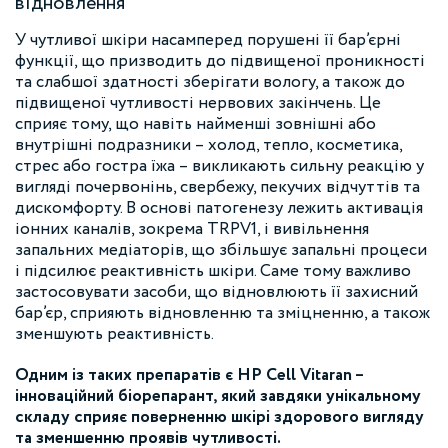
відновлення
У чутливої шкіри насамперед порушені її бар’єрні
функції, що призводить до підвищеної проникності
та слабшої здатності зберігати вологу, а також до
підвищеної чутливості нервових закінчень. Це
сприяє тому, що навіть найменші зовнішні або
внутрішні подразники – холод, тепло, косметика,
стрес або гостра їжа – викликають сильну реакцію у
вигляді почервонінь, свербежу, пекучих відчуттів та
дискомфорту. В основі патогенезу лежить активація
іонних каналів, зокрема TRPV1, і вивільнення
запальних медіаторів, що збільшує запальні процеси
і підсилює реактивність шкіри. Саме тому важливо
застосовувати засоби, що відновлюють її захисний
бар’єр, сприяють відновленню та зміцненню, а також
зменшують реактивність.
Одним із таких препаратів є HP Cell Vitaran –
інноваційний біорепарант, який завдяки унікальному
складу сприяє поверненню шкірі здорового вигляду
та зменшенню проявів чутливості.