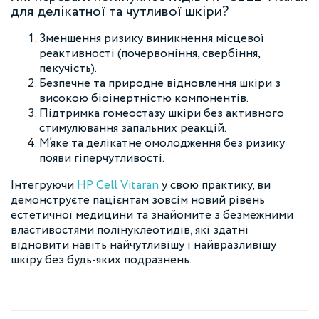
для делікатної та чутливої шкіри?
Зменшення ризику виникнення місцевої
реактивності (почервоніння, свербіння,
пекучість).
Безпечне та природне відновлення шкіри з
високою біоінертністю компонентів.
Підтримка гомеостазу шкіри без активного
стимулювання запальних реакцій.
М’яке та делікатне омолодження без ризику
появи гіперчутливості.
Інтегруючи
HP Cell Vitaran
у свою практику, ви
демонструєте пацієнтам зовсім новий рівень
естетичної медицини та знайомите з безмежними
властивостями полінуклеотидів, які здатні
відновити навіть найчутливішу і найвразливішу
шкіру без будь-яких подразнень.