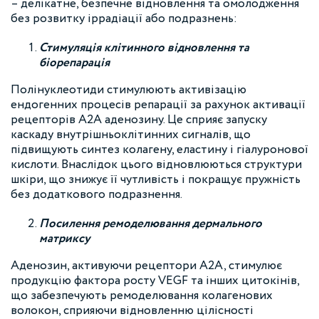
– делікатне, безпечне відновлення та омолодження
без розвитку іррадіації або подразнень:
Стимуляція клітинного відновлення та
біорепарація
Полінуклеотиди стимулюють активізацію
ендогенних процесів репарації за рахунок активації
рецепторів A2A аденозину. Це сприяє запуску
каскаду внутрішньоклітинних сигналів, що
підвищують синтез колагену, еластину і гіалуронової
кислоти. Внаслідок цього відновлюються структури
шкіри, що знижує її чутливість і покращує пружність
без додаткового подразнення.
Посилення ремоделювання дермального
матриксу
Аденозин, активуючи рецептори A2A, стимулює
продукцію фактора росту VEGF та інших цитокінів,
що забезпечують ремоделювання колагенових
волокон, сприяючи відновленню цілісності