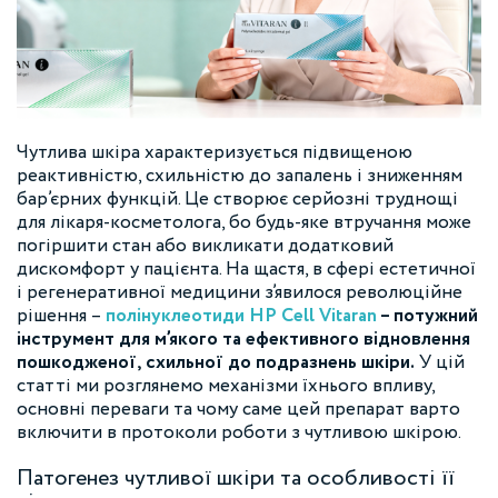
Чутлива шкіра характеризується підвищеною
реактивністю, схильністю до запалень і зниженням
бар’єрних функцій. Це створює серйозні труднощі
для лікаря-косметолога, бо будь-яке втручання може
погіршити стан або викликати додатковий
дискомфорт у пацієнта. На щастя, в сфері естетичної
і регенеративної медицини з’явилося революційне
рішення –
полінуклеотиди HP Cell Vitaran
– потужний
інструмент для м’якого та ефективного відновлення
пошкодженої, схильної до подразнень шкіри.
У цій
статті ми розглянемо механізми їхнього впливу,
основні переваги та чому саме цей препарат варто
включити в протоколи роботи з чутливою шкірою.
Патогенез чутливої шкіри та особливості її