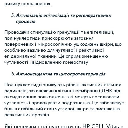
ризику подразнення.
Активізація епітелізації та регенеративних
процесів
Проводячи стимуляцію грануляції та епітелізації,
полінуклеотиди прискорюють загоєння
поверхневих і мікроскопічних ушкоджень шкіри, що
особливо важливо для чутливої і реактивної
епідермальної тканини. Це сприяє зменшенню
чутливості і відновленню гомеостазу.
Антиоксидантна та цитопротекторна дія
Полінуклеотиди знижують рівень активних вільних
радикалів, захищаючи клітинні мембрани і ДНК від
оксидативних пошкоджень, які можуть посилювати
чутливість і провокувати подразнення. Це забезпечує
більш стабільний стан чутливої шкіри та зменшення
реактивних проявів.
Які переваги полінуклеотидів HP CELL Vitaran