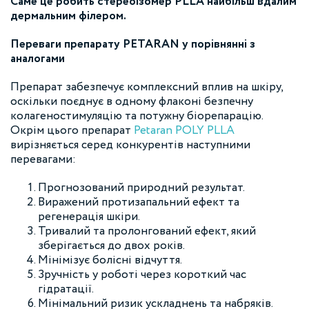
Саме це робить стереоізомер PLLA найбільш вдалим
дермальним філером.
Переваги препарату PETARAN у порівнянні з
аналогами
Препарат забезпечує комплексний вплив на шкіру,
оскільки поєднує в одному флаконі безпечну
колагеностимуляцію та потужну біорепарацію.
Окрім цього препарат
Petaran POLY PLLA
вирізняється серед конкурентів наступними
перевагами:
Прогнозований природний результат.
Виражений протизапальний ефект та
регенерація шкіри.
Тривалий та пролонгований ефект, який
зберігається до двох років.
Мінімізує болісні відчуття.
Зручність у роботі через короткий час
гідратації.
Мінімальний ризик ускладнень та набряків.