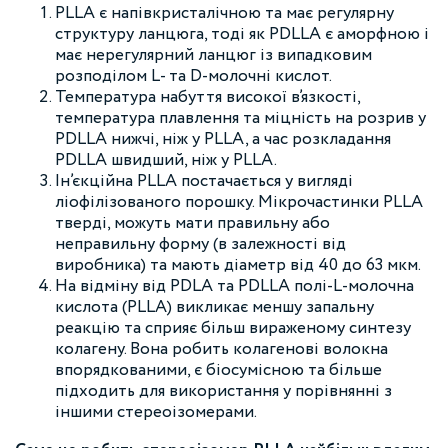
PLLA є напівкристалічною та має регулярну
структуру ланцюга, тоді як PDLLA є аморфною і
має нерегулярний ланцюг із випадковим
розподілом L- та D-молочні кислот.
Температура набуття високої в’язкості,
температура плавлення та міцність на розрив у
PDLLA нижчі, ніж у PLLA, а час розкладання
PDLLA швидший, ніж у PLLA.
Ін’єкційна PLLA постачається у вигляді
ліофілізованого порошку. Мікрочастинки PLLA
тверді, можуть мати правильну або
неправильну форму (в залежності від
виробника) та мають діаметр від 40 до 63 мкм.
На відміну від PDLA та PDLLA полі-L-молочна
кислота (PLLA) викликає меншу запальну
реакцію та сприяє більш вираженому синтезу
колагену. Вона робить колагенові волокна
впорядкованими, є біосумісною та більше
підходить для використання у порівнянні з
іншими стереоізомерами.