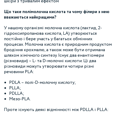
шкіри з тривалим ефектом
Що таке полімолочна кислота та чому філери з нею
вважаються найкращими?
У нашому організмі молочна кислота (лактид, 2-
гідроксипропанова кислота, LA) утворюється
постійно і бере участь у багатьох обмінних
процесах. Молочна кислота є природним продуктом
бродіння крохмалю, а також може бути отримана
шляхом хімічного синтезу. Існує два енантіомери
(різновиди) – L- та D-молочні кислоти. Ці два
різновиди можуть утворювати чотири різні
речовини PLA:
PDLA – полі-D-молочну кислоту;
PLLA;
PDLLA;
Мезо-PLA.
Проте існують деякі відмінності між PDLLA і PLLA: