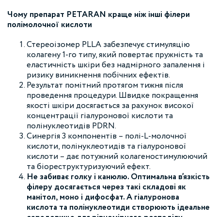
Чому препарат
PETARAN краще ніж інші філери
полімолочної кислоти
Стереоізомер PLLA забезпечує стимуляцію
колагену 1-го типу, який повертає пружність та
еластичність шкіри без надмірного запалення і
ризику виникнення побічних ефектів.
Результат помітний протягом тижня після
проведення процедури. Швидке покращення
якості шкіри досягається за рахунок високої
концентрації гіалуронової кислоти та
полінуклеотидів PDRN.
Синергія 3 компонентів – полі-L-молочної
кислоти, полінуклеотидів та гіалуронової
кислоти – дає потужний колагеностимулюючий
та біореструктуризуючий ефект.
Не забиває голку і канюлю. Оптимальна в’язкість
філеру досягається через такі складові як
манітол, моно і дифосфат. А гіалуронова
кислота та полінуклеотиди створюють ідеальне