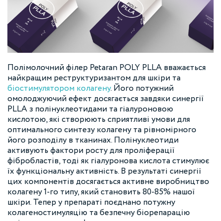
Полімолочний філер Petaran POLY PLLA вважається
найкращим реструктуризантом для шкіри та
біостимулятором колагену
. Його потужний
омолоджуючий ефект досягається завдяки синергії
PLLA з полінуклеотидами та гіалуроновою
кислотою, які створюють сприятливі умови для
оптимального синтезу колагену та рівномірного
його розподілу в тканинах. Полінуклеотиди
активують фактори росту для проліферації
фібробластів, тоді як гіалуронова кислота стимулює
їх функціональну активність. В результаті синергії
цих компонентів досягається активне виробництво
колагену 1-го типу, який становить 80-85% нашої
шкіри. Тепер у препараті поєднано потужну
колагеностимуляцію та безпечну біорепарацію