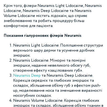
Крім того, філери Neuramis Light Lidocaine, Neuramis
Lidocaine, Neuramis Deep Lidocaine та Neuramis
Volume Lidocaine містять лідокаїн, що сприяє
знеболюванню та робить процедуру більш
комфортною для пацієнта.
Показання гіалуронових філерів Neuramis
Neuramis Light Lidocaine. Поліпшення структури
верхнього шару дерми та усунення дрібних
зморшок.
Neuramis Lidocaine. Мінорні та помірні
зморшки, надання невеликого обсягу губ,
створення ефекту «зацілованих губ».
Neuramis Deep
та Neuramis Deep Lidocaine.
Корекція середніх та глибоких зморшок та
складок, збільшення об’єму губ з ефектом push-
up, моделювання носа та зменшення виразності
носогубних складок.
Neuramis Volume Lidocaine. Корекція глибоких
зморшок та складок, збільшення об’єму тканин в