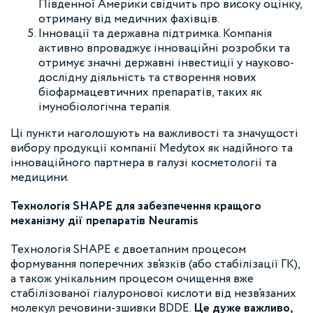
Південної Америки свідчить про високу оцінку,
отриману від медичних фахівців.
Інновації та державна підтримка. Компанія
активно впроваджує інноваційні розробки та
отримує значні державні інвестиції у науково-
дослідну діяльність та створення нових
біофармацевтичних препаратів, таких як
імунобіологічна терапія.
Ці пункти наголошують на важливості та значущості
вибору продукції компанії Medytox як надійного та
інноваційного партнера в галузі косметології та
медицини.
Технологія SHAPE для забезпечення кращого
механізму дії препаратів Neuramis
Технологія SHAPE є двоетапним процесом
формування поперечних зв’язків (або стабілізації ГК),
а також унікальним процесом очищення вже
стабілізованої гіалуронової кислоти від незв’язаних
молекул речовини-зшивки BDDE.
Це дуже важливо,