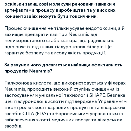
оскільки залишкові молекули речовини-зшивки є
артефактами процесу виробництва та у високих
концентраціях можуть бути токсичними.
Процес очищення не тільки усуває ендотоксини, а й
захищає препарати палітри Neuramis від
невикористаного стабілізатора, що радикально
відрізняє їх від інших гіалуронових філерів. Це
гарантує безпеку та високу якість продукції.
За рахунок чого досягається найвища ефективність
продуктів Neuramis?
Гіалуронова кислота, що використовується у філерах
Neuramis, проходить високий ступінь очищення із
застосуванням унікальної технології SHAPE. Безпека
цієї гіалуронової кислоти підтверджена Управлінням
з контролю якості харчових продуктів та лікарських
засобів США (FDA) та Європейським управлінням із
забезпечення якості медичних послуг та лікарських
засобів.