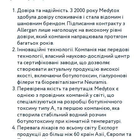
Довіра та надійність. З 2000 року Medytox
здобула довіру споживачів і стала відомим і
шановним брендом. Підписання контракту з
Allergan лише наголошує на високому рівні
довіри, який компанія напрацювала протягом
багатьох років.
Інноваційні технології. Компанія має передові
технології, власний науково-дослідний центр
та сертифіковані заводи, що дозволяє
створювати актуальну продукцію високої
якості, включаючи ботулотоксин, гіалуронові
філери та біоревіталізанти Neuramis.
Перевірена якість та репутація. Medytox є
однією з провідних компаній у світі, що
спеціалізуються на розробці ботулінічного
токсину типу А, та першою компанією, яка
створила стабільний водний розчин
ботулотоксину при кімнатній температурі.
Перевага лікарів по всьому світу. Експорт
продукції до більш ніж 60 країн Азії, Європи та