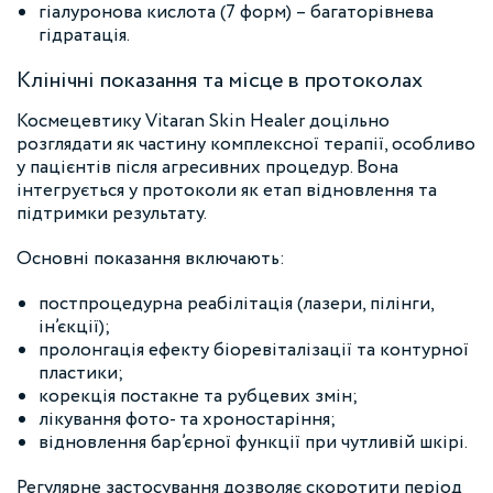
гіалуронова кислота (7 форм) – багаторівнева
гідратація.
Клінічні показання та місце в протоколах
Космецевтику Vitaran Skin Healer доцільно
розглядати як частину комплексної терапії, особливо
у пацієнтів після агресивних процедур. Вона
інтегрується у протоколи як етап відновлення та
підтримки результату.
Основні показання включають:
постпроцедурна реабілітація (лазери, пілінги,
ін’єкції);
пролонгація ефекту біоревіталізації та контурної
пластики;
корекція постакне та рубцевих змін;
лікування фото- та хроностаріння;
відновлення бар’єрної функції при чутливій шкірі.
Регулярне застосування дозволяє скоротити період