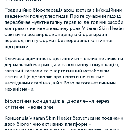
Традиційно біорепарація асоціюється з ін’єкційним
введенням полінуклеотидів. Проте сучасний підхід
передбачає мультиетапну терапію, де топічні засоби
відіграють не менш важливу роль. Vitaran Skin Healer
фактично розширює концепцію біорепарації,
переводячи її у формат безперервної клітинної
підтримки.
Ключова відмінність цієї лінійки – вплив не лише на
дермальний матрикс, а й на клітинну комунікацію,
запальні каскади та енергетичний метаболізм
клітини. Це дозволяє працювати не тільки з
наслідками старіння, а й з його патогенетичними
механізмами.
Біологічна концепція: відновлення через
клітинні механізми
Концепція Vitaran Skin Healer базується на поєднанні
двох біологічно активних платформ –