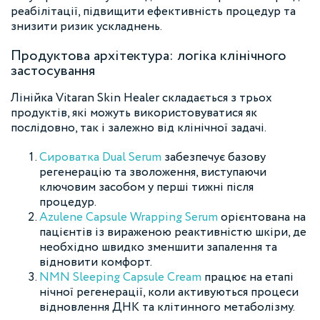
реабілітації, підвищити ефективність процедур та
знизити ризик ускладнень.
Продуктова архітектура: логіка клінічного
застосування
Лінійка Vitaran Skin Healer складається з трьох
продуктів, які можуть використовуватися як
послідовно, так і залежно від клінічної задачі.
Сироватка Dual Serum
забезпечує базову
регенерацію та зволоження, виступаючи
ключовим засобом у перші тижні після
процедур.
Azulene Capsule Wrapping Serum
орієнтована на
пацієнтів із вираженою реактивністю шкіри, де
необхідно швидко зменшити запалення та
відновити комфорт.
NMN Sleeping Capsule Cream
працює на етапі
нічної регенерації, коли активуються процеси
відновлення ДНК та клітинного метаболізму.