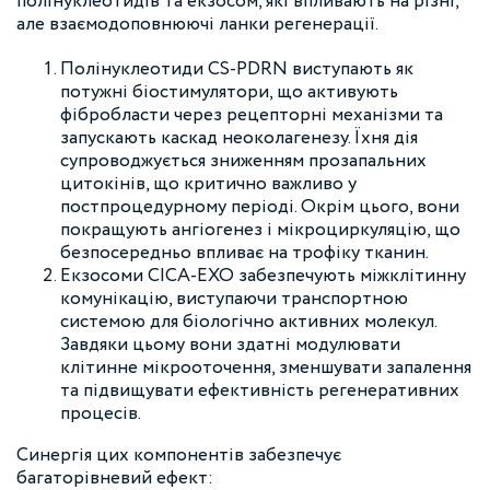
полінуклеотидів та екзосом, які впливають на різні,
але взаємодоповнюючі ланки регенерації.
Полінуклеотиди CS-PDRN виступають як
потужні біостимулятори, що активують
фібробласти через рецепторні механізми та
запускають каскад неоколагенезу. Їхня дія
супроводжується зниженням прозапальних
цитокінів, що критично важливо у
постпроцедурному періоді. Окрім цього, вони
покращують ангіогенез і мікроциркуляцію, що
безпосередньо впливає на трофіку тканин.
Екзосоми CICA-EXO забезпечують міжклітинну
комунікацію, виступаючи транспортною
системою для біологічно активних молекул.
Завдяки цьому вони здатні модулювати
клітинне мікрооточення, зменшувати запалення
та підвищувати ефективність регенеративних
процесів.
Синергія цих компонентів забезпечує
багаторівневий ефект: