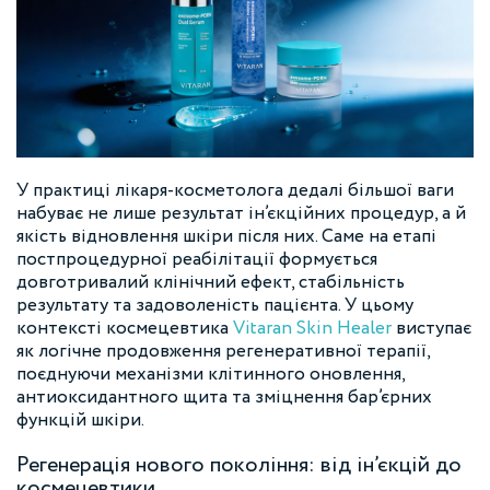
У практиці лікаря-косметолога дедалі більшої ваги
набуває не лише результат ін’єкційних процедур, а й
якість відновлення шкіри після них. Саме на етапі
постпроцедурної реабілітації формується
довготривалий клінічний ефект, стабільність
результату та задоволеність пацієнта. У цьому
контексті космецевтика
Vitaran Skin Healer
виступає
як логічне продовження регенеративної терапії,
поєднуючи механізми клітинного оновлення,
антиоксидантного щита та зміцнення бар’єрних
функцій шкіри.
Регенерація нового покоління: від ін’єкцій до
космецевтики