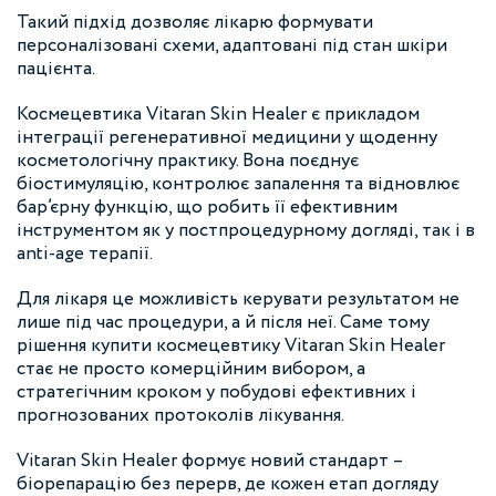
Такий підхід дозволяє лікарю формувати
персоналізовані схеми, адаптовані під стан шкіри
пацієнта.
Космецевтика Vitaran Skin Healer є прикладом
інтеграції регенеративної медицини у щоденну
косметологічну практику. Вона поєднує
біостимуляцію, контролює запалення та відновлює
бар’єрну функцію, що робить її ефективним
інструментом як у постпроцедурному догляді, так і в
anti-age терапії.
Для лікаря це можливість керувати результатом не
лише під час процедури, а й після неї. Саме тому
рішення купити космецевтику Vitaran Skin Healer
стає не просто комерційним вибором, а
стратегічним кроком у побудові ефективних і
прогнозованих протоколів лікування.
Vitaran Skin Healer формує новий стандарт –
біорепарацію без перерв, де кожен етап догляду