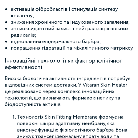
активація фібробластів і стимуляція синтезу
колагену;
зниження хронічного та індукованого запалення;
антиоксидантний захист і нейтралізація вільних
радикалів;
відновлення епідермального бар’єра;
покращення гідратації та міжклітинного матриксу.
Інноваційні технології як фактор клінічної
ефективності
Висока біологічна активність інгредієнтів потребує
відповідних систем доставки. У Vitaran Skin Healer
це реалізовано через комплекс інноваційних
технологій, що визначають фармакокінетику та
біодоступність активів.
Технологія Skin Fitting Membrane формує на
поверхні шкіри адаптивну мембрану, яка
виконує функцію фізіологічного бар’єра. Вона
знижує трансепідермальну втрату води та