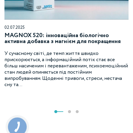
02.07.2025
MAGNOX 520: інноваційна біологічно
активна добавка з магнієм для покращення
психоемоційного стану і зменшення стресу
У сучасному світі, де темп життя швидко
прискорюється, а інформаційний потік стає все
більш насиченим і перевантаженим, психоемоційний
стан людей опиняється під постійним
випробуванням. Щоденні тривоги, стреси, нестача
сну та…