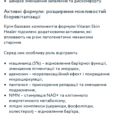
швидке зменшення запалення та дискомфорту.
Активні формули: розширення можливостей
біоревіталізації
Крім базових компонентів формули Vitaran Skin
Healer підсилені додатковими активами, які
впливають на різні патогенетичні механізми
старіння.
Серед них особливу роль відіграють:
ніацинамід (5%) – відновлення бар’єрної функції,
зменшення пігментації та зморшок;
аденозин – міорелаксаційний ефект і покращення
мікроциркуляції;
пантенол – прискорення репарації та зменшення
подразнення;
NMN – стимуляція NAD+ та клітинного
енергетичного метаболізму;
ліпідні комплекси (цераміди, фосфоліпіди,
холестерол) – відновлення бар’єра;