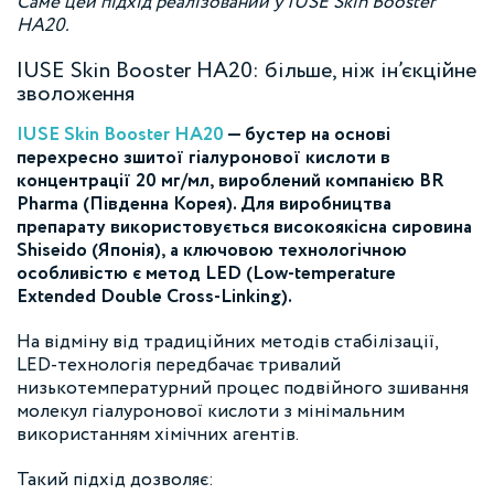
Саме цей підхід реалізований у IUSE Skin Booster
HA20.
IUSE Skin Booster HA20: більше, ніж ін’єкційне
зволоження
IUSE Skin Booster HA20
— бустер на основі
перехресно зшитої гіалуронової кислоти в
концентрації 20 мг/мл, вироблений компанією BR
Pharma (Південна Корея). Для виробництва
препарату використовується високоякісна сировина
Shiseido (Японія), а ключовою технологічною
особливістю є метод LED (Low-temperature
Extended Double Cross-Linking).
На відміну від традиційних методів стабілізації,
LED-технологія передбачає тривалий
низькотемпературний процес подвійного зшивання
молекул гіалуронової кислоти з мінімальним
використанням хімічних агентів.
Такий підхід дозволяє: