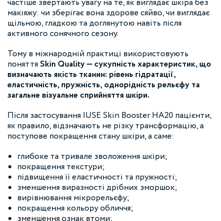
частіше звертають увагу на те, як виглядає шкіра без
макіяжу: чи зберігає вона здорове сяйво, чи виглядає
щільною, гладкою та доглянутою навіть після
активного сонячного сезону.
Тому в міжнародній практиці використовують
поняття
Skin Quality — сукупність характеристик, що
визначають якість тканин: рівень гідратації,
еластичність, пружність, однорідність рельєфу та
загальне візуальне сприйняття шкіри.
Після застосування IUSE Skin Booster HA20 пацієнти,
як правило, відзначають не різку трансформацію, а
поступове покращення стану шкіри, а саме:
глибоке та тривале зволоження шкіри;
покращення текстури;
підвищення її еластичності та пружності;
зменшення виразності дрібних зморшок;
вирівнювання мікрорельєфу;
покращення кольору обличчя;
зменшення ознак втоми;