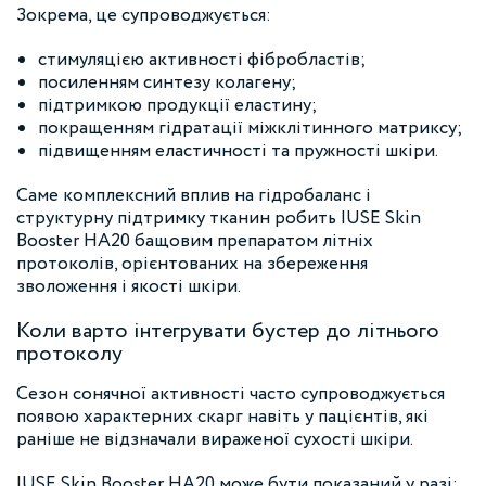
Зокрема, це супроводжується:
стимуляцією активності фібробластів;
посиленням синтезу колагену;
підтримкою продукції еластину;
покращенням гідратації міжклітинного матриксу;
підвищенням еластичності та пружності шкіри.
Саме комплексний вплив на гідробаланс і
структурну підтримку тканин робить IUSE Skin
Booster HA20 бащовим препаратом літніх
протоколів, орієнтованих на збереження
зволоження і якості шкіри.
Коли варто інтегрувати бустер до літнього
протоколу
Сезон сонячної активності часто супроводжується
появою характерних скарг навіть у пацієнтів, які
раніше не відзначали вираженої сухості шкіри.
IUSE Skin Booster HA20 може бути показаний у разі: