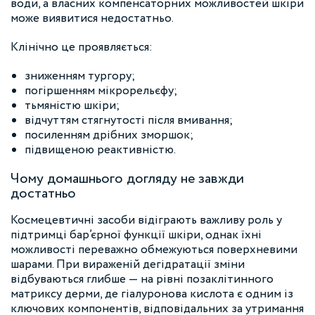
води, а власних компенсаторних можливостей шкіри
може виявитися недостатньо.
Клінічно це проявляється:
зниженням тургору;
погіршенням мікрорельєфу;
тьмяністю шкіри;
відчуттям стягнутості після вмивання;
посиленням дрібних зморшок;
підвищеною реактивністю.
Чому домашнього догляду не завжди
достатньо
Космецевтичні засоби відіграють важливу роль у
підтримці бар’єрної функції шкіри, однак їхні
можливості переважно обмежуються поверхневими
шарами. При вираженій дегідратації зміни
відбуваються глибше — на рівні позаклітинного
матриксу дерми, де гіалуронова кислота є одним із
ключових компонентів, відповідальних за утримання