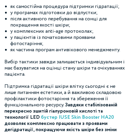
як самостійна процедура підтримки гідратації;
у програмах підготовки до відпустки;
після активного перебування на сонці для
покращення якості шкіри;
у комплексних anti-age протоколах;
у пацієнтів із початковими проявами
фотостаріння;
як частина програм антивікового менеджменту.
Вибір тактики завжди залишається індивідуальним і
має базуватися на оцінці стану шкіри та очікуваннях
пацієнта.
Підтримка гідратації шкіри влітку сьогодні є не
лише питанням естетики, а й важливою складовою
профілактики фотостаріння та збереження її
функціонального ресурсу.
Завдяки стабілізованій
перехресно зшитій гіалуроновій кислоті та
технології LED
бустер IUSE Skin Booster HA20
дозволяє комплексно працювати з проявами
дегідратації, покращуючи якість шкіри без зміни