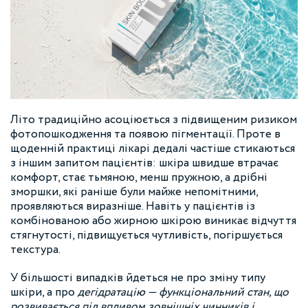
Літо традиційно асоціюється з підвищеним ризиком
фотопошкодження та появою пігментації. Проте в
щоденній практиці лікарі дедалі частіше стикаються
з іншим запитом пацієнтів: шкіра швидше втрачає
комфорт, стає тьмяною, менш пружною, а дрібні
зморшки, які раніше були майже непомітними,
проявляються виразніше. Навіть у пацієнтів із
комбінованою або жирною шкірою виникає відчуття
стягнутості, підвищується чутливість, погіршується
текстура.
У більшості випадків йдеться не про зміну типу
шкіри, а про
дегідратацію — функціональний стан, що
розвивається під впливом зовнішніх чинників і