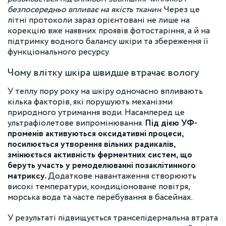
безпосередньо впливає на якість тканин
. Через це
літні протоколи зараз орієнтовані не лише на
корекцію вже наявних проявів фотостаріння, а й на
підтримку водного балансу шкіри та збереження її
функціонального ресурсу.
Чому влітку шкіра швидше втрачає вологу
У теплу пору року на шкіру одночасно впливають
кілька факторів, які порушують механізми
природного утримання води. Насамперед це
ультрафіолетове випромінювання.
Під дією УФ-
променів активуються оксидативні процеси,
посилюється утворення вільних радикалів,
змінюється активність ферментних систем, що
беруть участь у ремоделюванні позаклітинного
матриксу.
Додаткове навантаження створюють
високі температури, кондиціоноване повітря,
морська вода та часте перебування в басейнах.
У результаті підвищується трансепідермальна втрата