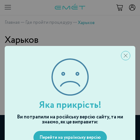
Главная
•••
Где пройти процедуру
•••
Харьков
Харьков
Яка прикрість!
Ви потрапили на російську версію сайту, та ми
знаємо, як це виправити:
Перейти на українську версію